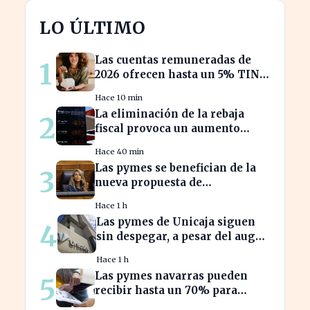
LO ÚLTIMO
Las cuentas remuneradas de
1
2026 ofrecen hasta un 5% TIN:
¿estás aprovechando tu dinero?
Hace 10 min
La eliminación de la rebaja
2
fiscal provoca un aumento
récord en los precios de
Hace 40 min
carburante este verano
Las pymes se benefician de la
3
nueva propuesta de
transparencia salarial de Díaz
Hace 1 h
Las pymes de Unicaja siguen
4
sin despegar, a pesar del auge
en la banca empresarial
Hace 1 h
Las pymes navarras pueden
5
recibir hasta un 70% para
innovar en sus productos y