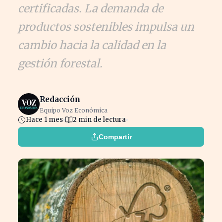
certificadas. La demanda de
productos sostenibles impulsa un
cambio hacia la calidad en la
gestión forestal.
Redacción
Equipo Voz Económica
Hace 1 mes
2 min de lectura
Compartir