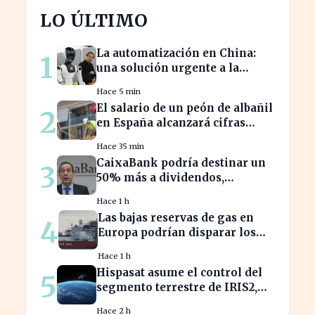
LO ÚLTIMO
La automatización en China:
1
una solución urgente a la
escasez de trabajadores
Hace 5 min
El salario de un peón de albañil
2
en España alcanzará cifras
récord en 2026
Hace 35 min
CaixaBank podría destinar un
3
50% más a dividendos,
beneficiando a millones de
Hace 1 h
accionistas
Las bajas reservas de gas en
4
Europa podrían disparar los
precios este otoño
Hace 1 h
Hispasat asume el control del
5
segmento terrestre de IRIS2,
clave en la conectividad
Hace 2 h