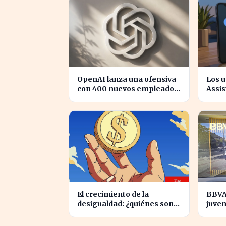
rezagados?
OpenAI lanza una ofensiva
Los u
con 400 nuevos empleados
Assi
para desafiar a Apple
para 
en su
El crecimiento de la
BBVA
desigualdad: ¿quiénes son
juven
los nuevos millonarios en
jóven
España?