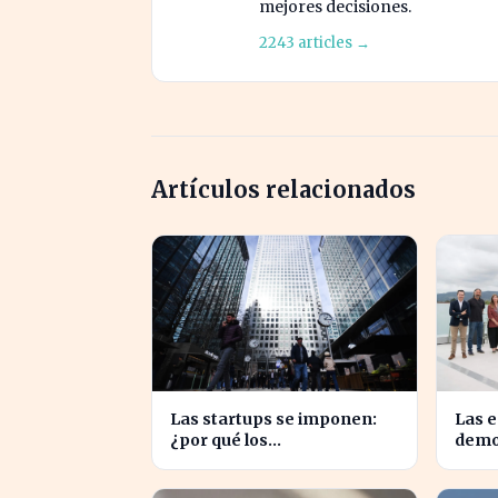
mejores decisiones.
2243 articles →
Artículos relacionados
Las startups se imponen:
Las 
¿por qué los
demo
emprendedores
con l
tradicionales quedan
evita