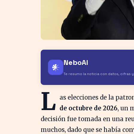
NeboAI
𒀭
Te resumo la noticia con datos, cifras 
L
as elecciones de la patr
de octubre de 2026
, un 
decisión fue tomada en una reu
muchos, dado que se había con