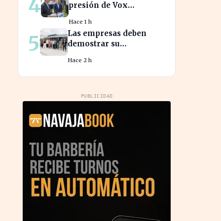
4
presión de Vox
mientras aborda la
Hace 1 h
crisis migratoria en
Las empresas deben
5
Ceuta
demostrar su
compromiso con la
Hace 2 h
sostenibilidad para
evitar sanciones
PUBLICIDAD