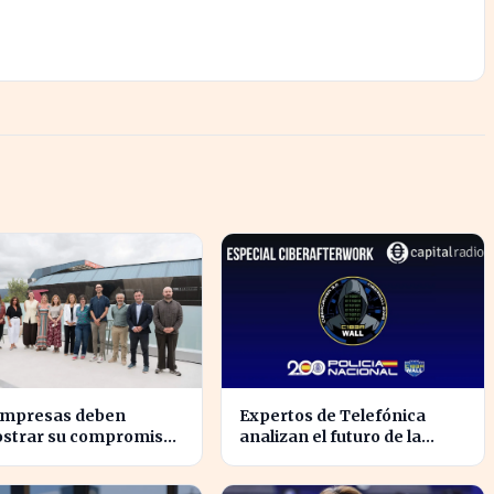
empresas deben
Expertos de Telefónica
strar su compromiso
analizan el futuro de la
a sostenibilidad para
identidad digital en un
r sanciones
mundo cibernético incierto