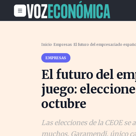
Inicio
›
Empresas
›
El futuro del empresariado español
EMPRESAS
El futuro del e
juego: eleccione
octubre
Las elecciones de la CEOE se 
muchos. Garamendi, único can