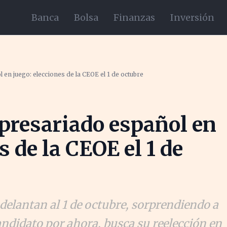
Banca
Bolsa
Finanzas
Inversión
 en juego: elecciones de la CEOE el 1 de octubre
mpresariado español en
s de la CEOE el 1 de
adelantan al 1 de octubre, sorprendiendo a
didato por ahora, busca su reelección en