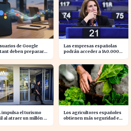
suarios de Google
Las empresas españolas
stant deben prepararse
podrán acceder a 140.000
la transición a Gemini
millones en ayudas para la
s dispositivos.
transición ecológica
 impulsa el turismo
Los agricultores españoles
il al atraer un millón de
obtienen más seguridad en
es con nuevas ofertas
sus ventas a la UE con
nuevos contratos