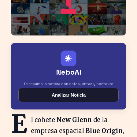
𒀭
NeboAI
Te resumo la noticia con datos, cifras y contexto
Analizar Noticia
E
l cohete
New Glenn
de la
empresa espacial
Blue Origin
,