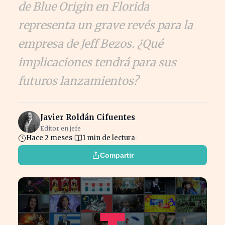
de Blue Origin en Florida
representa un grave revés para la
empresa de Jeff Bezos. ¿Qué
implicaciones tendrá para sus
futuros lanzamientos?
Javier Roldán Cifuentes
Editor en jefe
Hace 2 meses
1 min de lectura
Compartir