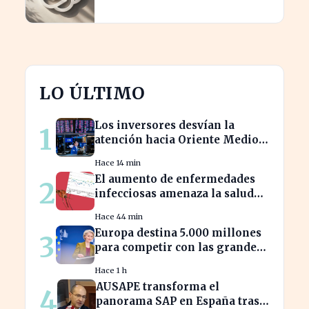
Apple
LO ÚLTIMO
Los inversores desvían la
1
atención hacia Oriente Medio
mientras Wall Street se
Hace 14 min
desploma
El aumento de enfermedades
2
infecciosas amenaza la salud
pública por el cambio climático
Hace 44 min
Europa destina 5.000 millones
3
para competir con las grandes
tecnológicas de EE.UU.
Hace 1 h
AUSAPE transforma el
4
panorama SAP en España tras