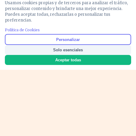
Usamos cookies propias y de terceros para analizar el tráfico,
personalizar contenido y brindarte una mejor experiencia.
Puedes aceptar todas, rechazarlas o personalizar tus
preferencias.
Política de Cookies
Noticias y análisis de economía, mercados,
Personalizar
inversión y política. Información actualizada
Solo esenciales
para entender lo que mueve tu dinero y tu
país.
Aceptar todas
Nosotros
Cookies
Privacidad
Términos
Política de Contenido
© 2026 VOZECONOMICA. Todos los derechos reservados.