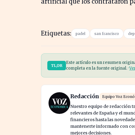
artificial que los contrataron p
Etiquetas:
padel
san francisco
dep
Este artículo es un resumen origin
TL;DR
completa en la fuente original. ·
Ve
Redacción
Equipo Voz Econ
Nuestro equipo de redacción tr
relevantes de España y el mund
financieros hasta las novedade
mantenerte informado con cont
mejores decisiones.