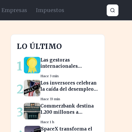
Empresas
Impuestos
LO ÚLTIMO
Las gestoras
1
internacionales
reconfiguran el
Hace 3 min
liderazgo en julio:
Los inversores celebran
2
¿quiénes son los nuevos
la caída del desempleo:
nombrados?
Wall Street cierra en
Hace 33 min
alza
Commerzbank destina
3
1.200 millones a
accionistas tras un salto
Hace 1 h
del 94% en beneficios
SpaceX transforma el