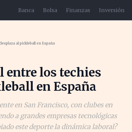
Banca
Bolsa
Finanzas
Inversión
 desplaza al pickleball en España
l entre los techies
kleball en España
ente en San Francisco, con clubes en
endo a grandes empresas tecnológicas
ado este deporte la dinámica laboral?