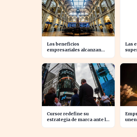
Los beneficios
Las 
empresariales alcanzan
supe
niveles récord, impulsando
benef
la inversión en el sector
econ
Cursor redefine su
Empr
estrategia de marca ante la
unen 
inminente adquisición de
inno
SpaceX
torm