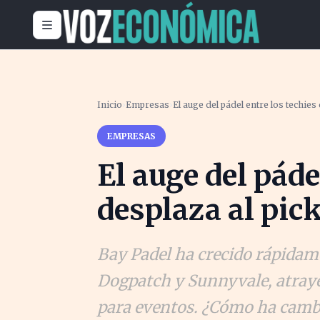
Inicio
›
Empresas
›
El auge del pádel entre los techies
EMPRESAS
El auge del páde
desplaza al pic
Bay Padel ha crecido rápidam
Dogpatch y Sunnyvale, atray
para eventos. ¿Cómo ha cambi