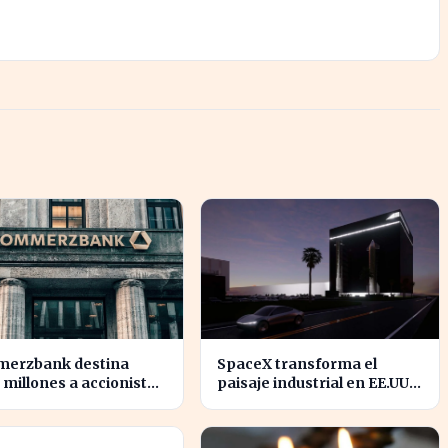
erzbank destina
SpaceX transforma el
 millones a accionistas
paisaje industrial en EE.UU.
un salto del 94% en
con su nueva
icios
megaestructura de 24
zonas