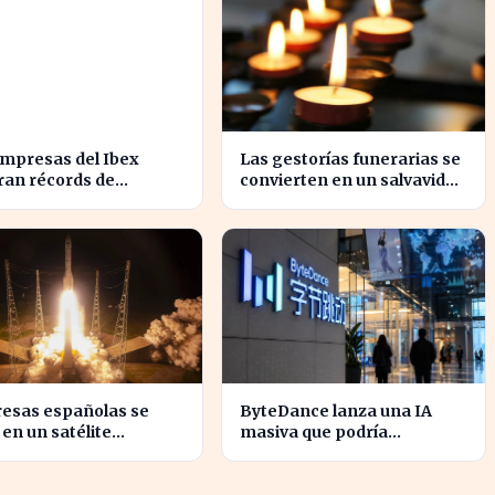
empresas del Ibex
Las gestorías funerarias se
ran récords de
convierten en un salvavidas
icios, impulsando la
ante el complicado proceso
omía española
administrativo tras un
fallecimiento.
esas españolas se
ByteDance lanza una IA
en un satélite
masiva que podría
vador para monitorear
revolucionar la
entas europeas
competencia en el sector