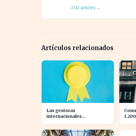
2312 articles →
Artículos relacionados
Las gestoras
Comm
internacionales
1.200
reconfiguran el liderazgo
tras 
en julio: ¿quiénes son los
benef
nuevos nombrados?