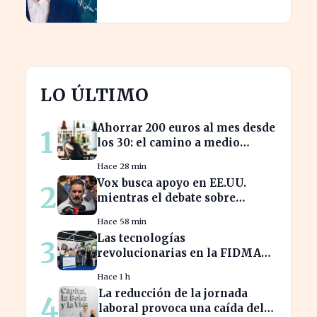
consumidores en España
LO ÚLTIMO
Ahorrar 200 euros al mes desde
1
los 30: el camino a medio
millón en tu jubilación
Hace 28 min
Vox busca apoyo en EE.UU.
2
mientras el debate sobre
inmigración marroquí se
Hace 58 min
intensifica
Las tecnologías
3
revolucionarias en la FIDMA
prometen cambiar el futuro
Hace 1 h
empresarial en Asturias
La reducción de la jornada
4
laboral provoca una caída del