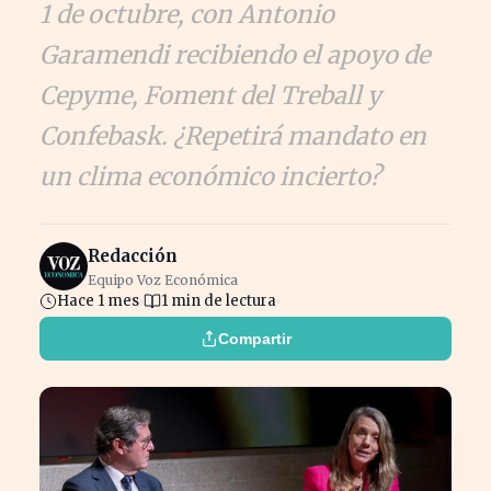
1 de octubre, con Antonio
Garamendi recibiendo el apoyo de
Cepyme, Foment del Treball y
Confebask. ¿Repetirá mandato en
un clima económico incierto?
Redacción
Equipo Voz Económica
Hace 1 mes
1 min de lectura
Compartir