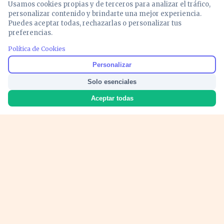
Usamos cookies propias y de terceros para analizar el tráfico,
personalizar contenido y brindarte una mejor experiencia.
Puedes aceptar todas, rechazarlas o personalizar tus
preferencias.
Política de Cookies
Noticias y análisis de economía, mercados,
Personalizar
inversión y política. Información actualizada
Solo esenciales
para entender lo que mueve tu dinero y tu
país.
Aceptar todas
Nosotros
Cookies
Privacidad
Términos
Política de Contenido
© 2026 VOZECONOMICA. Todos los derechos reservados.