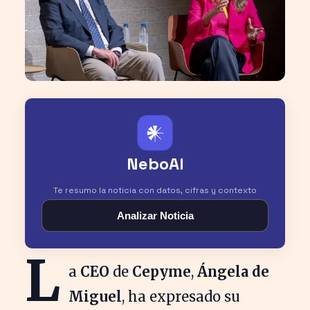
𒀭
NeboAI
Te resumo la noticia con datos, cifras y contexto
Analizar Noticia
L
a
CEO
de
Cepyme
,
Ángela de
Miguel
, ha expresado su