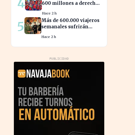
4
600 millones a derechos
deportivos, impactando
Hace 2 h
la programación futura
Más de 600.000 viajeros
5
semanales sufrirán
retrasos por controles
Hace 2 h
entre España e Italia
PUBLICIDAD