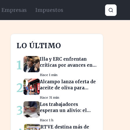
Empresas
Impuestos
LO ÚLTIMO
Illa y ERC enfrentan
1
críticas por avances en
financiación y
Hace 1 min
estancamiento fiscal
Alcampo lanza oferta de
2
aceite de oliva para
captar clientes de
Hace 31 min
Carrefour este agosto
Los trabajadores
3
esperan un alivio: el
salario mínimo no
Hace 1 h
subirá más en 2023
RTVE destina más de