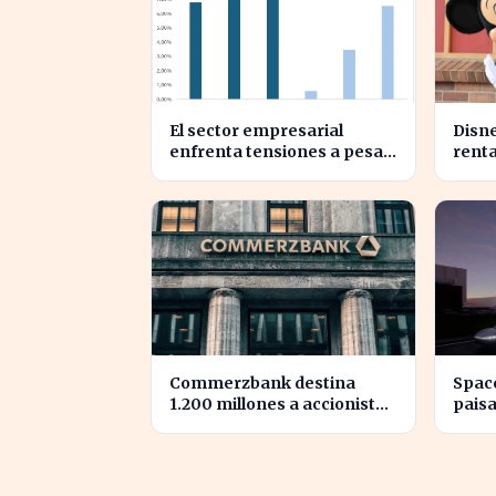
El sector empresarial
Disne
enfrenta tensiones a pesar
renta
de un diagnóstico común en
21% e
el semestre
BPA
Commerzbank destina
Spac
1.200 millones a accionistas
paisa
tras un salto del 94% en
con 
beneficios
mega
zona