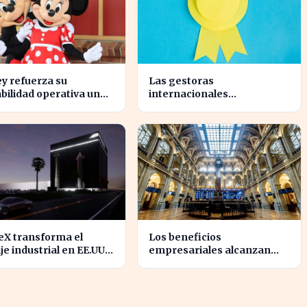
y refuerza su
Las gestoras
bilidad operativa un
internacionales
n medio de caídas en
reconfiguran el liderazgo
en julio: ¿quiénes son los
nuevos nombrados?
eX transforma el
Los beneficios
je industrial en EE.UU.
empresariales alcanzan
su nueva
niveles récord, impulsando
estructura de 24
la inversión en el sector
s