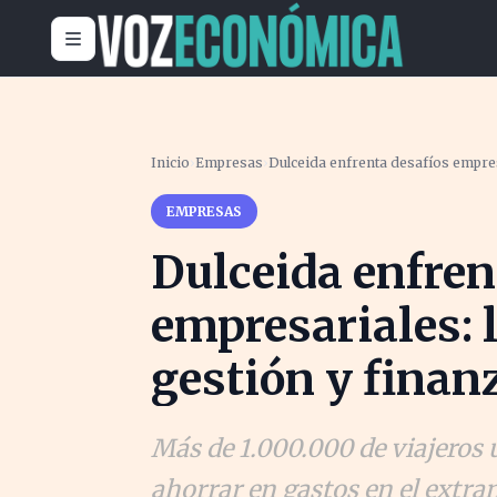
Inicio
›
Empresas
›
Dulceida enfrenta desafíos empres
EMPRESAS
Dulceida enfren
empresariales: 
gestión y finan
Más de 1.000.000 de viajeros u
ahorrar en gastos en el extra