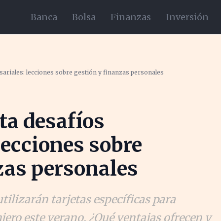
Banca
Bolsa
Finanzas
Inversión
ariales: lecciones sobre gestión y finanzas personales
ta desafíos
lecciones sobre
zas personales
tilizarán tarjetas específicas para
njero este verano. ¿Qué ventajas ofrecen y