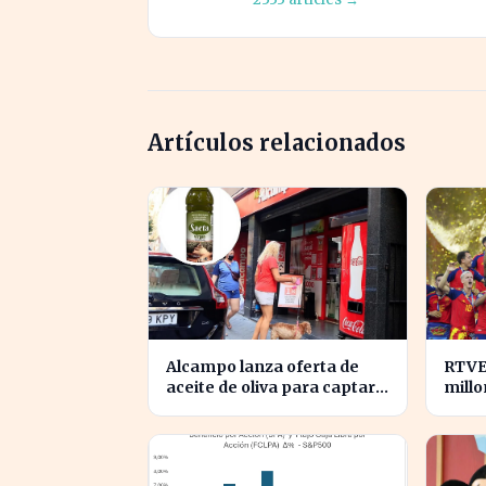
Artículos relacionados
Alcampo lanza oferta de
RTVE
aceite de oliva para captar
millo
clientes de Carrefour este
depor
agosto
prog