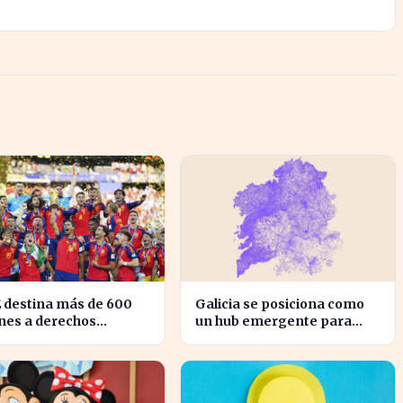
 destina más de 600
Galicia se posiciona como
nes a derechos
un hub emergente para
tivos, impactando la
startups tecnológicas
ramación futura
españolas