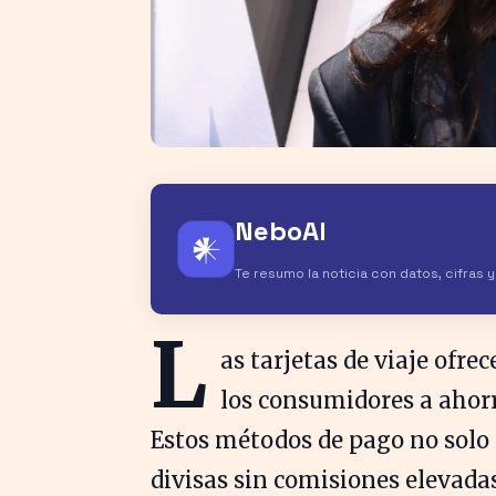
NeboAI
𒀭
Te resumo la noticia con datos, cifras 
L
as tarjetas de viaje ofr
los consumidores a ahorr
Estos métodos de pago no solo
divisas sin comisiones elevada