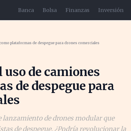
Banca
Bolsa
Finanzas
Inversión
 como plataformas de despegue para drones comerciales
l uso de camiones
as de despegue para
ales
de lanzamiento de drones modular que
istas de despegue. ¿Podría revolucionar la