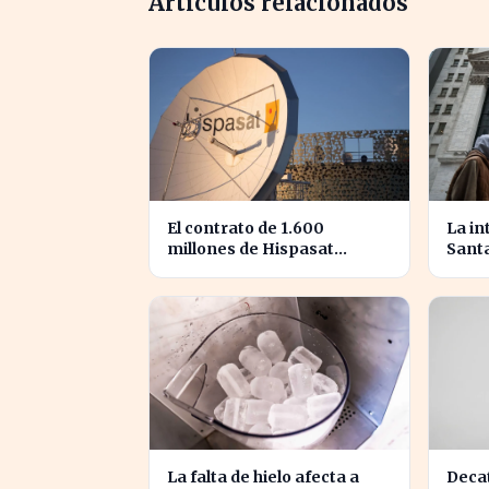
Artículos relacionados
El contrato de 1.600
La in
millones de Hispasat
Sant
impulsa la carrera espacial
prom
en Europa
secto
sema
La falta de hielo afecta a
Decat