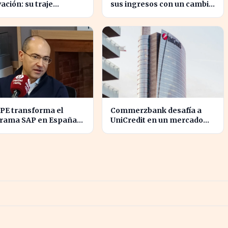
ación: su traje
sus ingresos con un cambio
cial europeo promete
estratégico bajo Armengol
ucionar la industria
PE transforma el
Commerzbank desafía a
rama SAP en España
UniCredit en un mercado
tres décadas de
turbulento tras la ofensiva
vación
de inversión