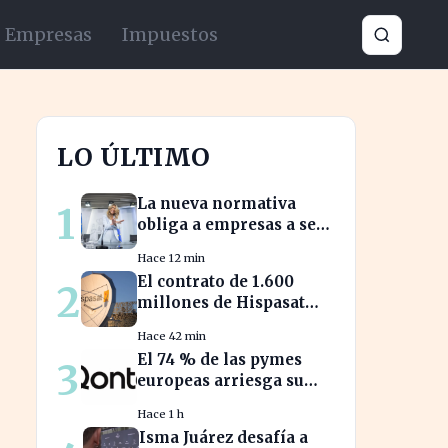
Empresas
Impuestos
LO ÚLTIMO
La nueva normativa
1
obliga a empresas a ser
transparentes sobre
Hace 12 min
salarios entre
El contrato de 1.600
2
trabajadores en puestos
millones de Hispasat
similares
impulsa la carrera
Hace 42 min
espacial en Europa
El 74 % de las pymes
3
europeas arriesga su
salud financiera al
Hace 1 h
trabajar fuera de horas
Isma Juárez desafía a