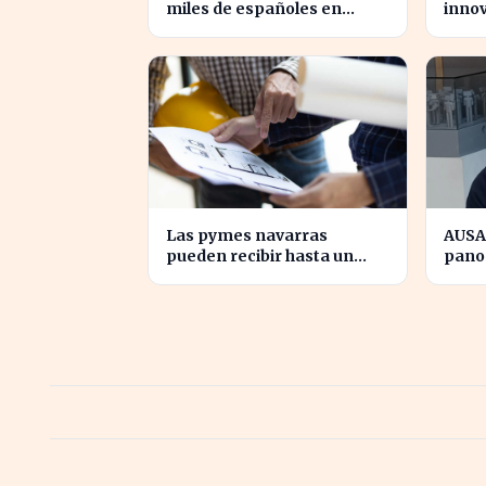
miles de españoles en
innov
plena ola de calor
espa
revol
Las pymes navarras
AUSA
pueden recibir hasta un
pano
70% para innovar en sus
tras 
productos y procesos
inno