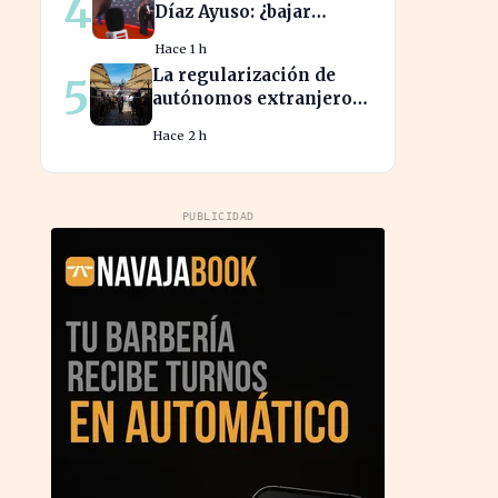
4
Díaz Ayuso: ¿bajar
impuestos para acceder
Hace 1 h
a la F1?
La regularización de
5
autónomos extranjeros
transforma el panorama
Hace 2 h
del empleo turístico
PUBLICIDAD