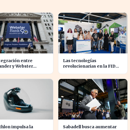
tegración entre
Las tecnologías
ander y Webster
revolucionarias en la FIDMA
ete transformar el
prometen cambiar el futuro
r financiero en
empresarial en Asturias
nas
hlon impulsa la
Sabadell busca aumentar