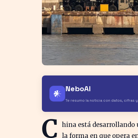
NeboAI
𒀭
Te resumo la noticia con datos, cifras 
C
hina está desarrollando
la forma en que opera en 