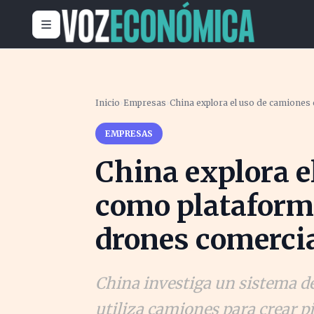
Inicio
›
Empresas
›
China explora el uso de camiones
EMPRESAS
China explora e
como plataform
drones comerci
China investiga un sistema 
utiliza camiones para crear p