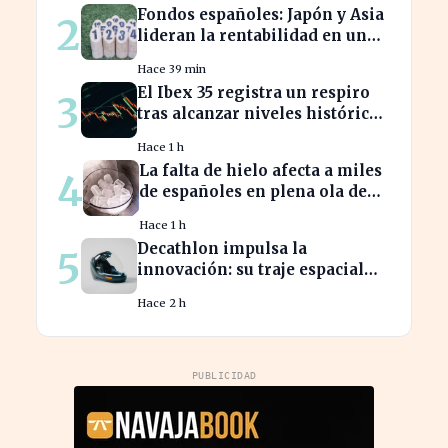
Fondos españoles: Japón y Asia
2
lideran la rentabilidad en un
semestre de IA en 2026
Hace 39 min
El Ibex 35 registra un respiro
3
tras alcanzar niveles históricos
en su cotización
Hace 1 h
La falta de hielo afecta a miles
4
de españoles en plena ola de
calor
Hace 1 h
Decathlon impulsa la
5
innovación: su traje espacial
europeo promete revolucionar
Hace 2 h
la industria
PUBLICIDAD