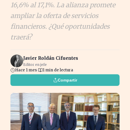
16,6% al 17,1%. La alianza promete
ampliar la oferta de servicios
financieros. ¿Qué oportunidades
traerá?
Javier Roldán Cifuentes
Editor en jefe
Hace 1 mes
1 min de lectura
Compartir