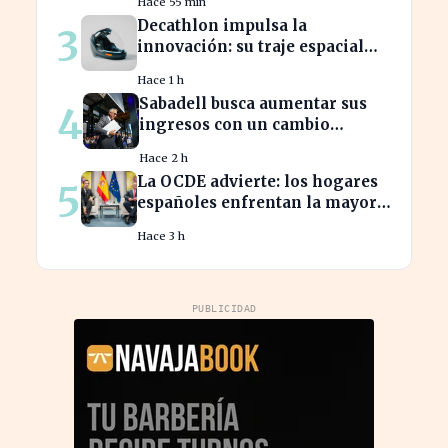
Hace 55 min
Decathlon impulsa la
3
innovación: su traje espacial
europeo promete revolucionar
Hace 1 h
la industria
Sabadell busca aumentar sus
4
ingresos con un cambio
estratégico bajo Armengol
Hace 2 h
La OCDE advierte: los hogares
5
españoles enfrentan la mayor
caída de ingresos en tres años
Hace 3 h
PUBLICIDAD