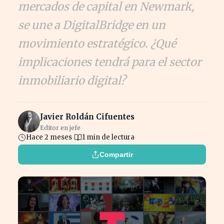
mercados de capital en Newmark,
se une a DigitalBridge en un
movimiento estratégico. ¿Qué
implicaciones tendrá para el sector
inmobiliario digital?
Javier Roldán Cifuentes
Editor en jefe
Hace 2 meses
1 min de lectura
Compartir