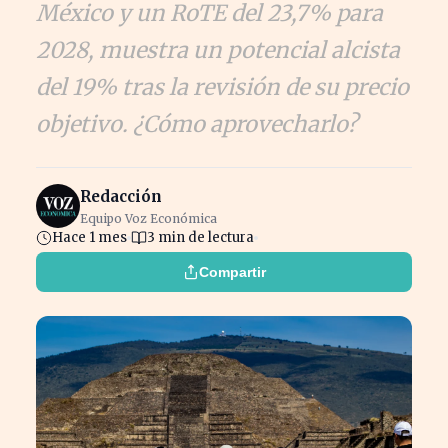
México y un RoTE del 23,7% para
2028, muestra un potencial alcista
del 19% tras la revisión de su precio
objetivo. ¿Cómo aprovecharlo?
Redacción
Equipo Voz Económica
Hace 1 mes
3 min de lectura
Compartir