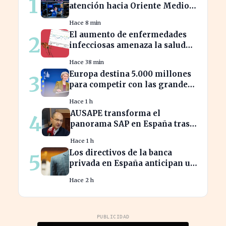
1
atención hacia Oriente Medio
mientras Wall Street se
Hace 8 min
desploma
El aumento de enfermedades
2
infecciosas amenaza la salud
pública por el cambio climático
Hace 38 min
Europa destina 5.000 millones
3
para competir con las grandes
tecnológicas de EE.UU.
Hace 1 h
AUSAPE transforma el
4
panorama SAP en España tras
tres décadas de innovación
Hace 1 h
Los directivos de la banca
5
privada en España anticipan un
crecimiento del 15% en
Hace 2 h
beneficios
PUBLICIDAD