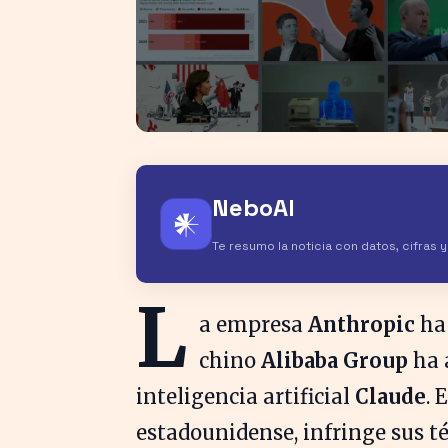
NeboAI
𒀭
Te resumo la noticia con datos, cifras 
L
a empresa
Anthropic
ha 
chino
Alibaba Group
ha 
inteligencia artificial
Claude
. 
estadounidense, infringe sus té