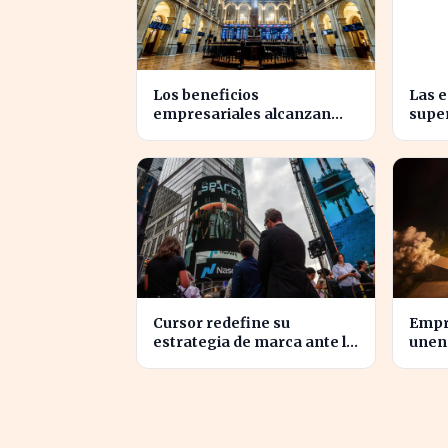
Los beneficios
Las 
empresariales alcanzan
supe
niveles récord, impulsando
benef
la inversión en el sector
econ
Cursor redefine su
Empr
estrategia de marca ante la
unen 
inminente adquisición de
inno
SpaceX
torm