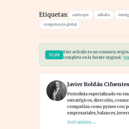
Etiquetas:
anthropic
alibaba
inteli
competencia global
Este artículo es un resumen origin
TL;DR
completa en la fuente original. ·
Ve
Javier Roldán Cifuente
Periodista especializado en e
estratégicos, dirección, consu
compañías como pymes con pes
empresariales, balances, inver
2447 articles →