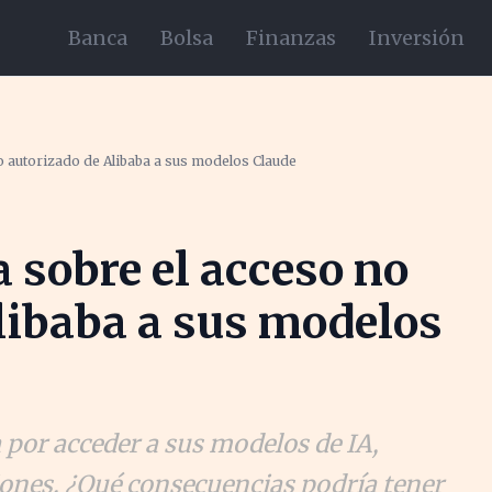
Banca
Bolsa
Finanzas
Inversión
no autorizado de Alibaba a sus modelos Claude
a sobre el acceso no
libaba a sus modelos
 por acceder a sus modelos de IA,
iones. ¿Qué consecuencias podría tener