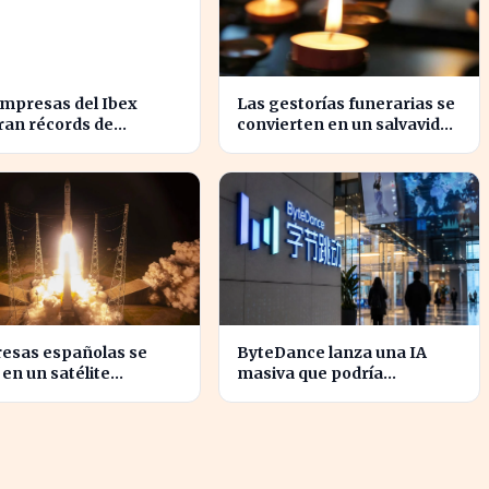
empresas del Ibex
Las gestorías funerarias se
ran récords de
convierten en un salvavidas
icios, impulsando la
ante el complicado proceso
omía española
administrativo tras un
fallecimiento.
esas españolas se
ByteDance lanza una IA
en un satélite
masiva que podría
vador para monitorear
revolucionar la
entas europeas
competencia en el sector