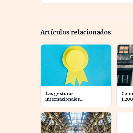
Artículos relacionados
Las gestoras
Comm
internacionales
1.200
reconfiguran el liderazgo
tras 
en julio: ¿quiénes son los
benef
nuevos nombrados?