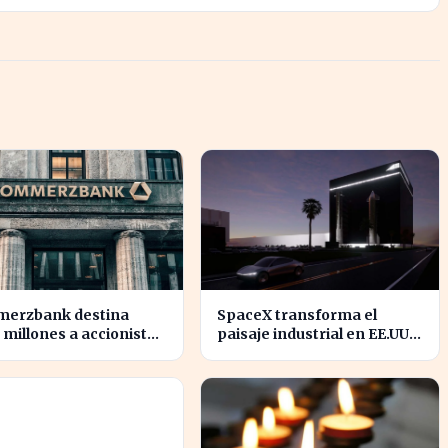
erzbank destina
SpaceX transforma el
 millones a accionistas
paisaje industrial en EE.UU.
un salto del 94% en
con su nueva
icios
megaestructura de 24
zonas