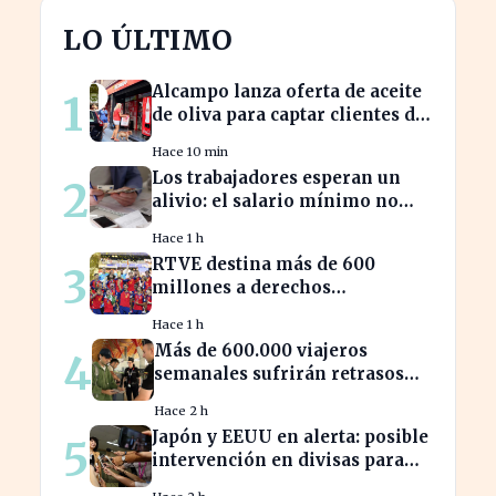
LO ÚLTIMO
Alcampo lanza oferta de aceite
1
de oliva para captar clientes de
Carrefour este agosto
Hace 10 min
Los trabajadores esperan un
2
alivio: el salario mínimo no
subirá más en 2023
Hace 1 h
RTVE destina más de 600
3
millones a derechos
deportivos, impactando la
Hace 1 h
programación futura
Más de 600.000 viajeros
4
semanales sufrirán retrasos
por controles entre España e
Hace 2 h
Italia
Japón y EEUU en alerta: posible
5
intervención en divisas para
frenar la volatilidad