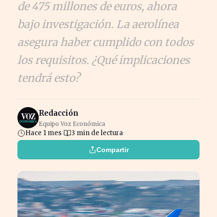
de 475 millones de euros, ahora
bajo investigación. La aerolínea
asegura haber cumplido con todos
los requisitos. ¿Qué implicaciones
tendrá esto?
Redacción
Equipo Voz Económica
Hace 1 mes
3 min de lectura
Compartir