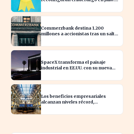
¿quiénes son los nuevos
nombrados?
Commerzbank destina 1.200
millones a accionistas tras un salto
del 94% en beneficios
SpaceX transforma el paisaje
industrial en EE.UU. con su nueva
megaestructura de 24 zonas
Los beneficios empresariales
alcanzan niveles récord,
impulsando la inversión en el
sector