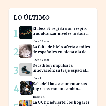
LO ÚLTIMO
El Ibex 35 registra un respiro
1
tras alcanzar niveles históricos
en su cotización
Hace 24 min
La falta de hielo afecta a miles
2
de españoles en plena ola de
calor
Hace 54 min
Decathlon impulsa la
3
innovación: su traje espacial
europeo promete revolucionar
Hace 1 h
la industria
Sabadell busca aumentar sus
4
ingresos con un cambio
estratégico bajo Armengol
Hace 2 h
La OCDE advierte: los hogares