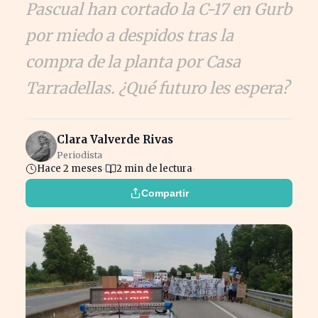
Pascual han cortado la C-17 en Gurb
por miedo a despidos tras la
compra de la planta por Casa
Tarradellas. ¿Qué futuro les espera?
Clara Valverde Rivas
Periodista
Hace 2 meses
2 min de lectura
Compartir