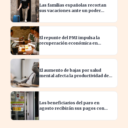
Las familias españolas recortan
sus vacaciones ante un poder
adquisitivo en caída libre
El repunte del PMI impulsa la
recuperación económica en
España, alcanzando 19 meses de
crecimiento
El aumento de bajas por salud
mental afecta la productividad de
las pymes en España
Los beneficiarios del paro en
agosto recibirán sus pagos con
variaciones según el banco