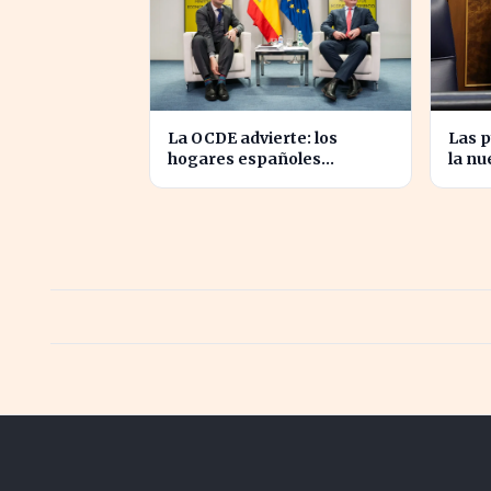
La OCDE advierte: los
Las p
hogares españoles
la nu
enfrentan la mayor caída de
trans
ingresos en tres años
Díaz