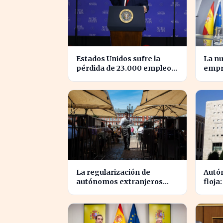
Estados Unidos sufre la
La nu
pérdida de 23.000 empleos
empr
por el impacto de la guerra
tran
salar
en pu
La regularización de
Autó
autónomos extranjeros
floja
transforma el panorama
12.00
del empleo turístico