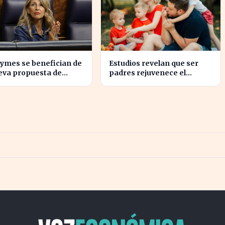
ymes se benefician de
Estudios revelan que ser
eva propuesta de
padres rejuvenece el
parencia salarial de
cerebro y mejora la salud
mental