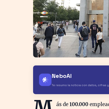
NeboAI
𒀭
Te resumo la noticia con datos, cifras 
M
ás de
100.000
emplead