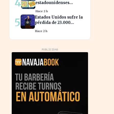
4
estadounidenses
recurren a piezas chinas
Hace 2 h
para reducir costes
Estados Unidos sufre la
5
pérdida de 23.000
empleos por el impacto
Hace 2 h
de la guerra
PUBLICIDAD