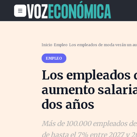
Inicio
›
Empleo
›
Los empleados de moda verán un aum
EMPLEO
Los empleados 
aumento salaria
dos años
Más de 100.000 empleados del 
de hasta el 7% entre 2027 y 2