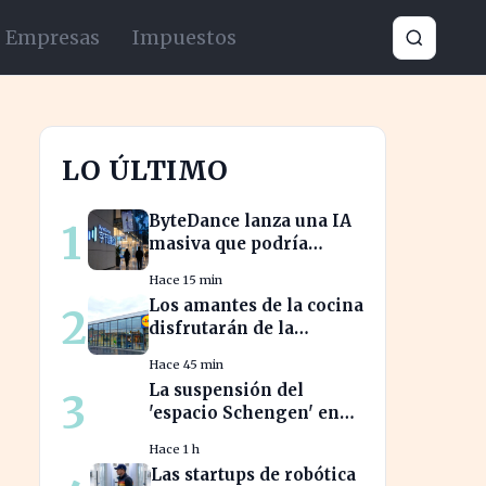
Empresas
Impuestos
LO ÚLTIMO
ByteDance lanza una IA
1
masiva que podría
revolucionar la
Hace 15 min
competencia en el sector
Los amantes de la cocina
2
disfrutarán de la
freidora retro de Lidl
Hace 45 min
por menos de 40 euros
La suspensión del
3
'espacio Schengen' en
riesgo: ¿cómo afecta a
Hace 1 h
los viajeros en Europa?
Las startups de robótica