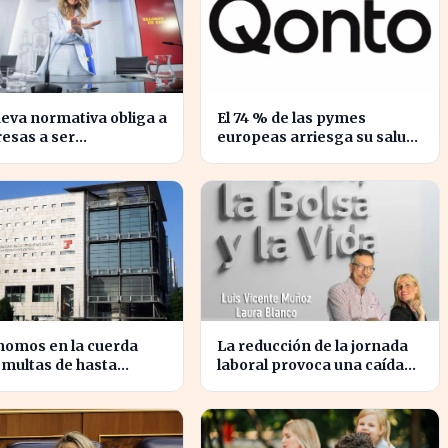
eva normativa obliga a
El 74 % de las pymes
esas a ser
europeas arriesga su salud
sparentes sobre
financiera al trabajar fuera
ios entre trabajadores
de horas
estos similares
nomos en la cuerda
La reducción de la jornada
: multas de hasta
laboral provoca una caída
0 euros por alta tardía
del 2% en la productividad
española