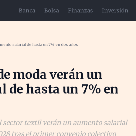
Banca
Bolsa
Finanzas
Inversión
ento salarial de hasta un 7% en dos años
de moda verán un
l de hasta un 7% en
sector textil verán un aumento salarial
028 tras el primer convenio colectivo