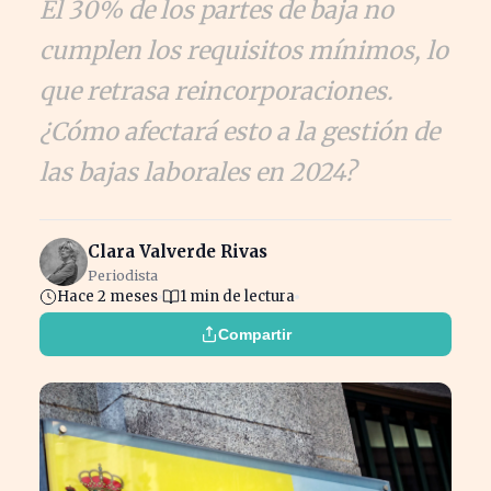
El 30% de los partes de baja no
cumplen los requisitos mínimos, lo
que retrasa reincorporaciones.
¿Cómo afectará esto a la gestión de
las bajas laborales en 2024?
Clara Valverde Rivas
Periodista
Hace 2 meses
1 min de lectura
Compartir