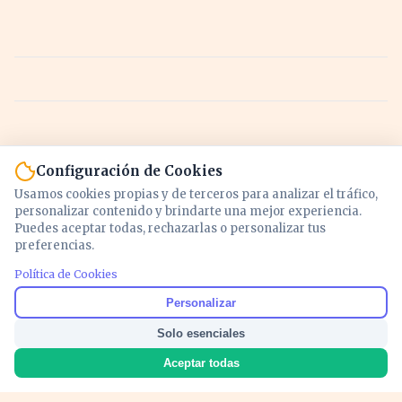
Configuración de Cookies
Usamos cookies propias y de terceros para analizar el tráfico,
personalizar contenido y brindarte una mejor experiencia.
Puedes aceptar todas, rechazarlas o personalizar tus
preferencias.
Política de Cookies
Noticias y análisis de economía, mercados,
Personalizar
inversión y política. Información actualizada
Solo esenciales
para entender lo que mueve tu dinero y tu
país.
Aceptar todas