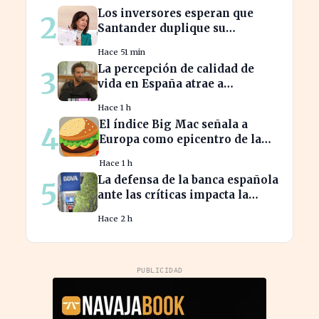
cubrirla
Los inversores esperan que
2
Santander duplique su
dividendo en dos años, según
Hace 51 min
GVC Gaesco
La percepción de calidad de
3
vida en España atrae a
franceses, a pesar de impuestos
Hace 1 h
más altos
El índice Big Mac señala a
4
Europa como epicentro de la
guerra de la carne monetaria
Hace 1 h
La defensa de la banca española
5
ante las críticas impacta la
confianza del consumidor
Hace 2 h
hipotecario
PUBLICIDAD