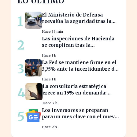
LO ÚLTIMO
El Ministerio de Defensa
1
reevalúa la seguridad tras la
alerta de la fábrica SAIC en
Hace 39 min
Galicia
Las inspecciones de Hacienda
2
se complican tras la
prohibición del Supremo sobre
Hace 1 h
el 'plan B
La Fed se mantiene firme en el
3
3,75% ante la incertidumbre del
repunte energético
Hace 1 h
La consultoría estratégica
4
crece un 15% en demanda:
claves del éxito actual
Hace 2 h
Los inversores se preparan
5
para un mes clave con el nuevo
calendario económico de Yahoo
Hace 2 h
Finanzas