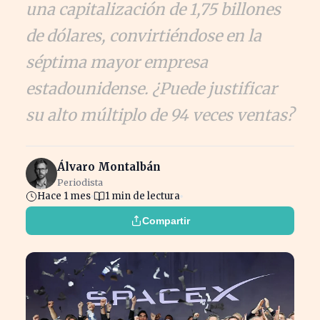
una capitalización de 1,75 billones
de dólares, convirtiéndose en la
séptima mayor empresa
estadounidense. ¿Puede justificar
su alto múltiplo de 94 veces ventas?
Álvaro Montalbán
Periodista
Hace 1 mes
1 min de lectura
Compartir