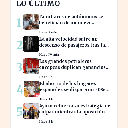
LO ÚLTIMO
Familiares de autónomos se
1
benefician de un nuevo
convenio para seguir cotizando
Hace 9 min
La alta velocidad sufre un
2
descenso de pasajeros tras la
crisis de Adamuz
Hace 39 min
Las grandes petroleras
3
europeas duplican ganancias
en medio del conflicto iraní
Hace 1 h
El ahorro de los hogares
4
españoles se dispara un 30%
ante la crisis económica
Hace 1 h
Ayuso refuerza su estrategia de
5
culpas mientras la oposición la
critica con fuerza
Hace 2 h