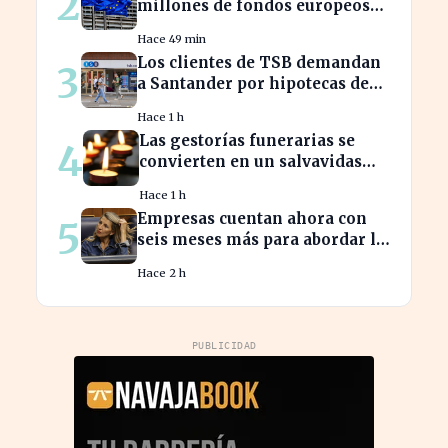
2
millones de fondos europeos
afecta a proyectos clave
Hace 49 min
Los clientes de TSB demandan
3
a Santander por hipotecas de
Northern Rock afectadas
Hace 1 h
Las gestorías funerarias se
4
convierten en un salvavidas
ante el complicado proceso
Hace 1 h
administrativo tras un
Empresas cuentan ahora con
5
fallecimiento.
seis meses más para abordar la
brecha salarial sin
Hace 2 h
restricciones de
confidencialidad
PUBLICIDAD