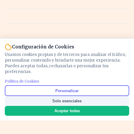
Configuración de Cookies
Usamos cookies propias y de terceros para analizar el tráfico,
personalizar contenido y brindarte una mejor experiencia.
Puedes aceptar todas, rechazarlas o personalizar tus
preferencias.
Política de Cookies
Noticias y análisis de economía, mercados,
Personalizar
inversión y política. Información actualizada
Solo esenciales
para entender lo que mueve tu dinero y tu
país.
Aceptar todas
Nosotros
Cookies