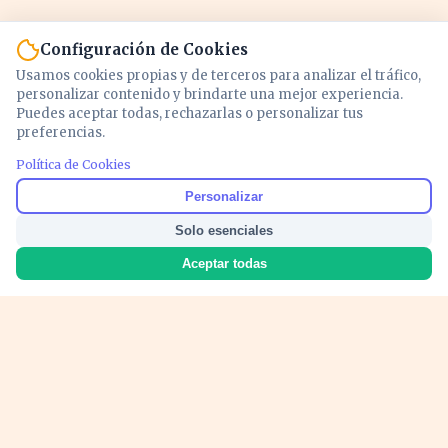
Configuración de Cookies
Usamos cookies propias y de terceros para analizar el tráfico,
personalizar contenido y brindarte una mejor experiencia.
Puedes aceptar todas, rechazarlas o personalizar tus
preferencias.
Política de Cookies
Noticias y análisis de economía, mercados,
Personalizar
inversión y política. Información actualizada
Solo esenciales
para entender lo que mueve tu dinero y tu
país.
Aceptar todas
Nosotros
Cookies
Privacidad
Términos
Política de Contenido