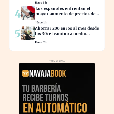
Hace 1 h
Los españoles enfrentan el
4
mayor aumento de precios de
carburantes en dos décadas
Hace 1 h
durante el verano
Ahorrar 200 euros al mes desde
5
los 30: el camino a medio
millón en tu jubilación
Hace 2 h
PUBLICIDAD