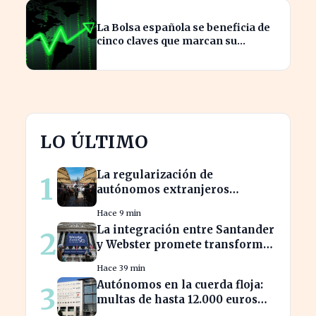
La Bolsa española se beneficia de
cinco claves que marcan su
crecimiento actual
LO ÚLTIMO
La regularización de
1
autónomos extranjeros
transforma el panorama del
Hace 9 min
empleo turístico
La integración entre Santander
2
y Webster promete transformar
el sector financiero en semanas
Hace 39 min
Autónomos en la cuerda floja:
3
multas de hasta 12.000 euros
por alta tardía