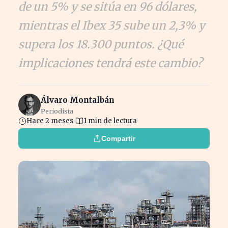
de un 5% y se sitúa en 96 dólares,
mientras el Ibex 35 sube un 2,3% y
supera los 18.300 puntos. ¿Qué
implicaciones tendrá este cambio?
Álvaro Montalbán
Periodista
Hace 2 meses
1 min de lectura
Compartir