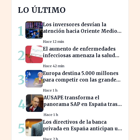
LO ÚLTIMO
Los inversores desvían la
1
atención hacia Oriente Medio
mientras Wall Street se
Hace 12 min
desploma
El aumento de enfermedades
2
infecciosas amenaza la salud
pública por el cambio climático
Hace 42 min
Europa destina 5.000 millones
3
para competir con las grandes
tecnológicas de EE.UU.
Hace 1 h
AUSAPE transforma el
4
panorama SAP en España tras
tres décadas de innovación
Hace 1 h
Los directivos de la banca
5
privada en España anticipan un
crecimiento del 15% en
Hace 2 h