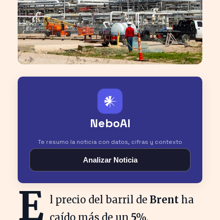
𒀭
NeboAI
Te resumo la noticia con datos, cifras y contexto
Analizar Noticia
E
l precio del barril de
Brent
ha
caído más de un
5%
,