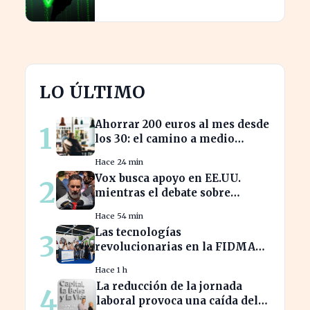
crecimiento actual
LO ÚLTIMO
Ahorrar 200 euros al mes desde
1
los 30: el camino a medio
millón en tu jubilación
Hace 24 min
Vox busca apoyo en EE.UU.
2
mientras el debate sobre
inmigración marroquí se
Hace 54 min
intensifica
Las tecnologías
3
revolucionarias en la FIDMA
prometen cambiar el futuro
Hace 1 h
empresarial en Asturias
La reducción de la jornada
4
laboral provoca una caída del