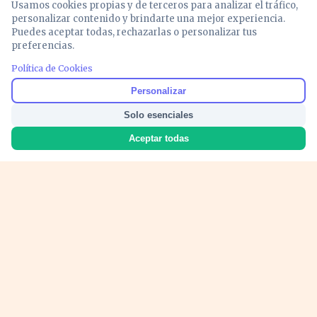
Usamos cookies propias y de terceros para analizar el tráfico,
personalizar contenido y brindarte una mejor experiencia.
Puedes aceptar todas, rechazarlas o personalizar tus
preferencias.
Política de Cookies
Noticias y análisis de economía, mercados,
Personalizar
inversión y política. Información actualizada
Solo esenciales
para entender lo que mueve tu dinero y tu
país.
Aceptar todas
Nosotros
Cookies
Privacidad
Términos
Política de Contenido
© 2026 VOZECONOMICA. Todos los derechos reservados.