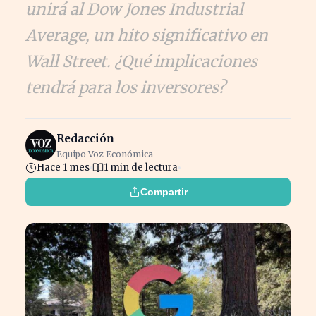
unirá al Dow Jones Industrial
Average, un hito significativo en
Wall Street. ¿Qué implicaciones
tendrá para los inversores?
Redacción
Equipo Voz Económica
Hace 1 mes
1 min de lectura
Compartir