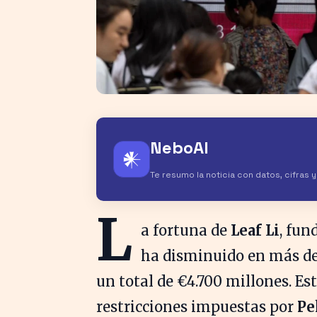
NeboAI
𒀭
Te resumo la noticia con datos, cifras 
L
a fortuna de
Leaf Li
, fun
ha disminuido en más de 
un total de €4.700 millones. Es
restricciones impuestas por
Pe