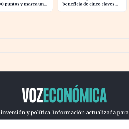
00 puntos y marca un
beneficia de cinco claves
en la bolsa española
que marcan su crecimiento
actual
 inversión y política. Información actualizada para
osotros
Cookies
Privacidad
Términos
Política de Conteni