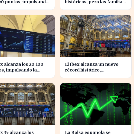
00 puntos, impulsando
históricos, pero las familias
nfianza inversora en
españolas quedan excluidas
ña
ex alcanza los 20.100
El Ibex alcanza un nuevo
s, impulsando la
récord histórico,
ianza en el mercado
impulsando la confianza
ñol
inversora en España
ex 35 alcanza los
La Bolsa española se