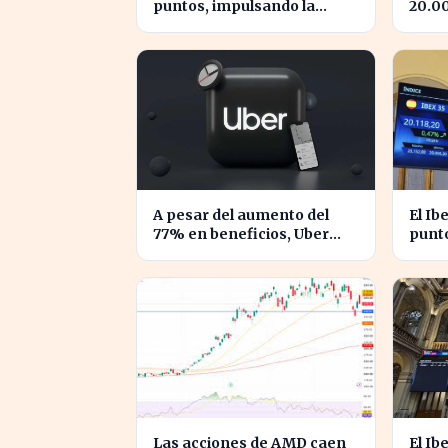
puntos, impulsando la
20.0
confianza en el mercado
la co
español
Espa
A pesar del aumento del
El Ib
77% en beneficios, Uber
punto
enfrenta caídas en su valor
conf
de acciones
espa
Las acciones de AMD caen
El Ib