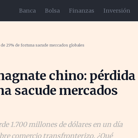
Banca
Bolsa
Finanzas
Inversión
a de 25% de fortuna sacude mercados globales
magnate chino: pérdida
una sacude mercados
rde 1.700 millones de dólares en un día
obre comercio transfronterizo. ¿Qué