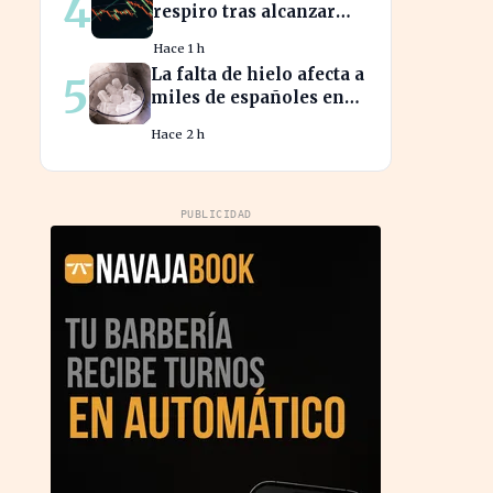
4
respiro tras alcanzar
niveles históricos en su
Hace 1 h
cotización
La falta de hielo afecta a
5
miles de españoles en
plena ola de calor
Hace 2 h
PUBLICIDAD