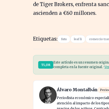
de Tiger Brokers, enfrenta san
ascienden a €60 millones.
Etiquetas:
futu
leaf li
comercio tra
Este artículo es un resumen origin
TL;DR
completa en la fuente original. ·
Ve
Álvaro Montalbán
Perio
Periodista económico especial
atención al impacto de los tipos
precios de los activos. Centrad