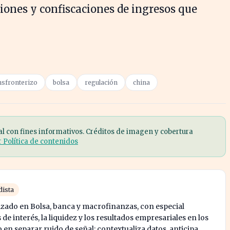
ciones y confiscaciones de ingresos que
nsfronterizo
bolsa
regulación
china
al con fines informativos. Créditos de imagen y cobertura
r Política de contenidos
dista
izado en Bolsa, banca y macrofinanzas, con especial
 de interés, la liquidez y los resultados empresariales en los
o en separar ruido de señal: contextualiza datos, anticipa