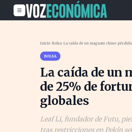
Inicio
›
Bolsa
›
La caída de un magnate chino: pérdid
BOLSA
La caída de un 
de 25% de fort
globales
Leaf Li, fundador de Futu, pie
tras restricciones en Pekín s