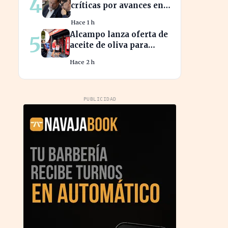
4
críticas por avances en
financiación y
Hace 1 h
estancamiento fiscal
Alcampo lanza oferta de
5
aceite de oliva para
captar clientes de
Hace 2 h
Carrefour este agosto
PUBLICIDAD