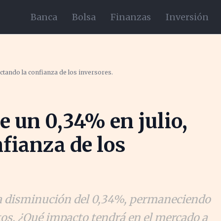
Banca
Bolsa
Finanzas
Inversión
ectando la confianza de los inversores.
e un 0,34% en julio,
nfianza de los
una disminución del 0,34%, permaneciendo
tos. ¿Qué impacto tendrá en el mercado a