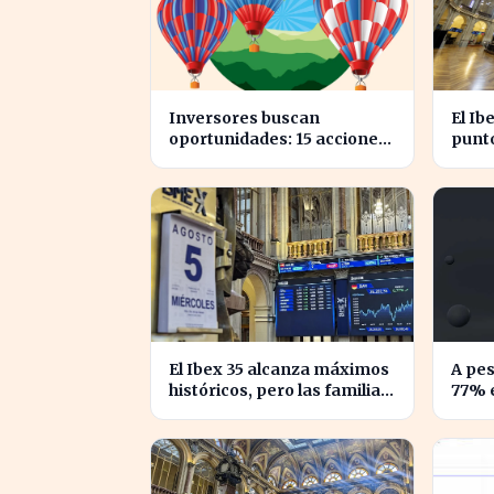
Inversores buscan
El Ib
oportunidades: 15 acciones
punto
clave para aprovechar el
conf
auge bursátil
espa
El Ibex 35 alcanza máximos
A pes
históricos, pero las familias
77% e
españolas quedan excluidas
enfre
de a