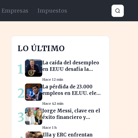
Empresas
Impuestos
LO ÚLTIMO
La caída del desempleo
1
en EEUU desafía la
pérdida de 23.000
Hace 12 min
empleos en julio
La pérdida de 23.000
2
empleos en EE.UU. eleva
la presión sobre la Fed
Hace 42 min
para actuar
Jorge Messi, clave en el
3
éxito financiero y
deportivo de Lionel
Hace 1 h
Messi en la actualidad
Illa y ERC enfrentan