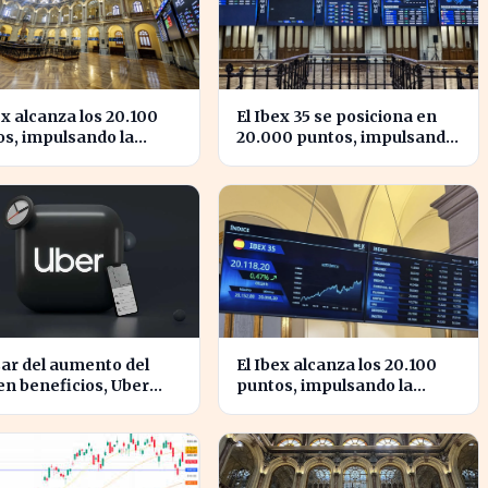
ex alcanza los 20.100
El Ibex 35 se posiciona en
s, impulsando la
20.000 puntos, impulsando
ianza en el mercado
la confianza inversora en
ñol
España
ar del aumento del
El Ibex alcanza los 20.100
n beneficios, Uber
puntos, impulsando la
nta caídas en su valor
confianza en el mercado
cciones
español