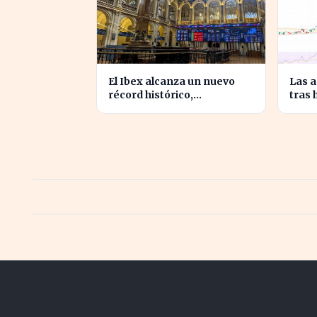
El Ibex alcanza un nuevo
Las 
récord histórico,
tras 
impulsando la confianza
crec
inversora en España
ingr