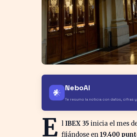
NeboAI
𒀭
Te resumo la noticia con datos, cifras 
E
l
IBEX 35
inicia el mes d
fijándose en
19.400 punt