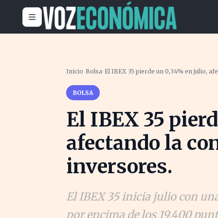
Inicio
›
Bolsa
›
El IBEX 35 pierde un 0,34% en julio, af
BOLSA
El IBEX 35 pierd
afectando la co
inversores.
El IBEX 35 inicia julio con 
por encima de los 19.400 pun