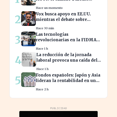
millón en tu jubilación
Hace un momento
Vox busca apoyo en EE.UU.
2
mientras el debate sobre
inmigración marroquí se
Hace 30 min
intensifica
Las tecnologías
3
revolucionarias en la FIDMA
prometen cambiar el futuro
Hace 1 h
empresarial en Asturias
La reducción de la jornada
4
laboral provoca una caída del
2% en la productividad
Hace 1 h
española
Fondos españoles: Japón y Asia
5
lideran la rentabilidad en un
semestre de IA en 2026
Hace 2 h
PUBLICIDAD