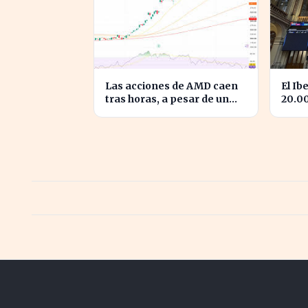
Las acciones de AMD caen
El Ib
tras horas, a pesar de un
20.0
crecimiento del 50% en
hito 
ingresos