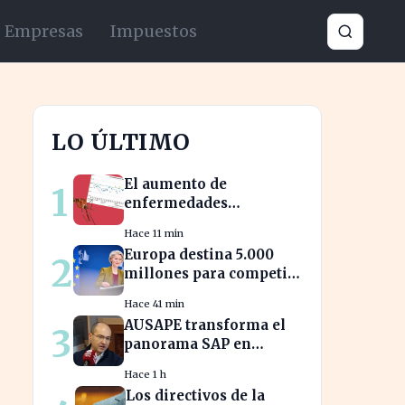
Empresas
Impuestos
LO ÚLTIMO
El aumento de
1
enfermedades
infecciosas amenaza la
Hace 11 min
salud pública por el
Europa destina 5.000
2
cambio climático
millones para competir
con las grandes
Hace 41 min
tecnológicas de EE.UU.
AUSAPE transforma el
3
panorama SAP en
España tras tres décadas
Hace 1 h
de innovación
Los directivos de la