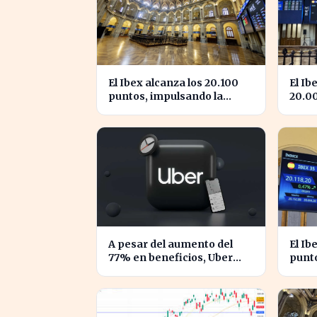
El Ibex alcanza los 20.100
El Ib
puntos, impulsando la
20.0
confianza en el mercado
la co
español
Espa
A pesar del aumento del
El Ib
77% en beneficios, Uber
punto
enfrenta caídas en su valor
conf
de acciones
espa