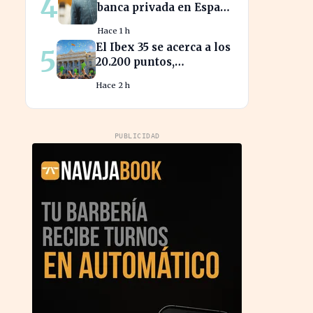
4
banca privada en España
anticipan un
Hace 1 h
crecimiento del 15% en
El Ibex 35 se acerca a los
5
beneficios
20.200 puntos,
impulsando la confianza
Hace 2 h
del inversor
PUBLICIDAD