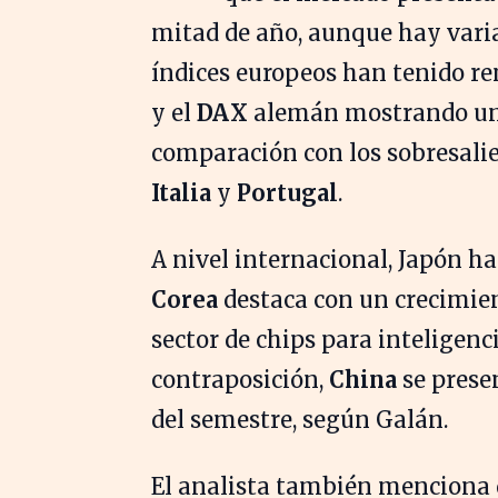
mitad de año, aunque hay varia
índices europeos han tenido re
y el
DAX
alemán mostrando un
comparación con los sobresalie
Italia
y
Portugal
.
A nivel internacional, Japón h
Corea
destaca con un crecimie
sector de chips para inteligenc
contraposición,
China
se prese
del semestre, según Galán.
El analista también menciona q