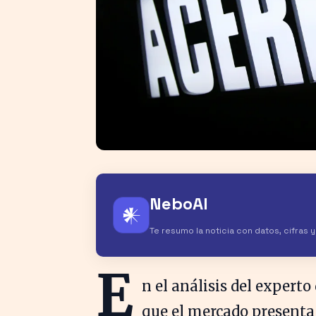
NeboAI
𒀭
Te resumo la noticia con datos, cifras 
E
n el análisis del experto
que el mercado presenta 