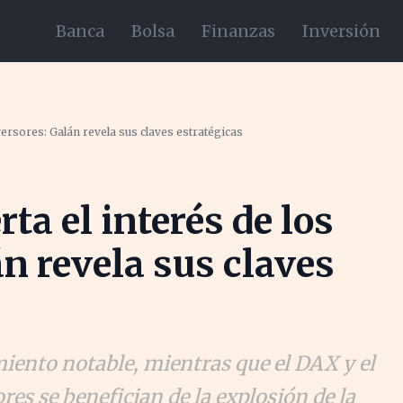
Banca
Bolsa
Finanzas
Inversión
versores: Galán revela sus claves estratégicas
ta el interés de los
án revela sus claves
iento notable, mientras que el DAX y el
es se benefician de la explosión de la