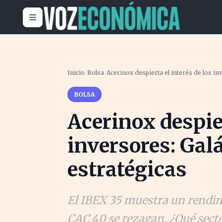
Inicio
›
Bolsa
›
Acerinox despierta el interés de los in
BOLSA
Acerinox despier
inversores: Gal
estratégicas
El IBEX 35 muestra un rendim
CAC 40 se rezagan. ¿Qué sector