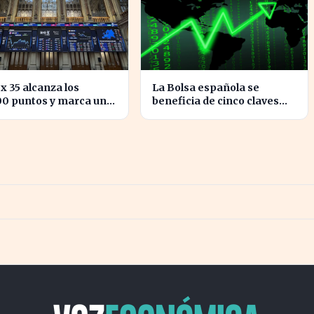
ex 35 alcanza los
La Bolsa española se
00 puntos y marca un
beneficia de cinco claves
en la bolsa española
que marcan su crecimiento
actual