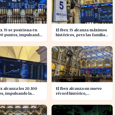
ex 35 se posiciona en
El Ibex 35 alcanza máximos
00 puntos, impulsando
históricos, pero las familias
nfianza inversora en
españolas quedan excluidas
ña
ex alcanza los 20.100
El Ibex alcanza un nuevo
s, impulsando la
récord histórico,
ianza en el mercado
impulsando la confianza
ñol
inversora en España