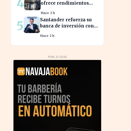
4
ofrece rendimientos
superiores al 3% en sus
Hace 2 h
bonos a largo plazo
Santander refuerza su
5
banca de inversión con
la llegada del CEO de
Hace 2 h
UBS en Brasil
PUBLICIDAD