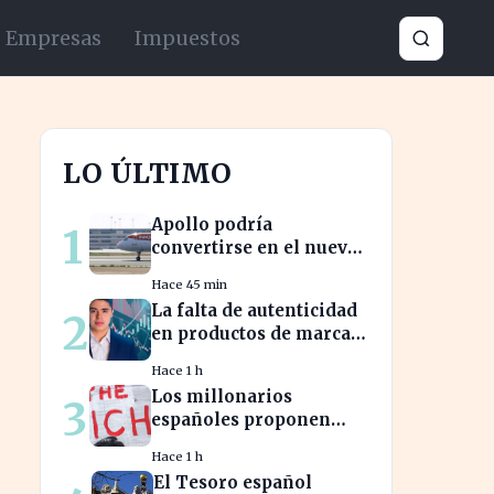
Empresas
Impuestos
LO ÚLTIMO
Apollo podría
1
convertirse en el nuevo
dueño de EasyJet tras la
Hace 45 min
retirada de Castlelake
La falta de autenticidad
2
en productos de marca
afecta a los
Hace 1 h
consumidores en
Los millonarios
3
España
españoles proponen
aumentar impuestos
Hace 1 h
para reducir la
El Tesoro español
desigualdad económica