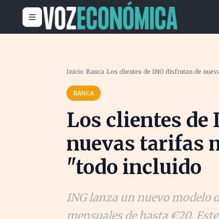
Inicio
›
Banca
›
Los clientes de ING disfrutan de nueva
BANCA
Los clientes de
nuevas tarifas 
"todo incluido
ING lanza un nuevo modelo de
mensuales de hasta €20. Este