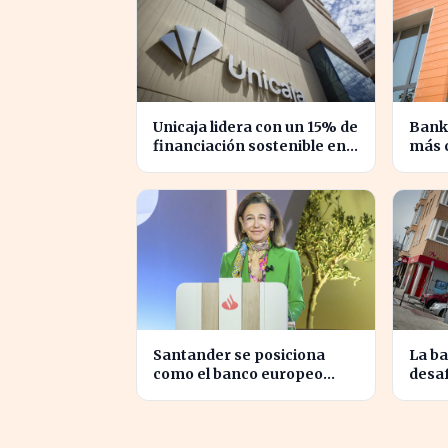
Unicaja lidera con un 15% de
Bank
financiación sostenible en
más c
el sector privado en 2023
Empr
segm
Santander se posiciona
La b
como el banco europeo
desaf
mejor preparado para crisis
resul
geopolíticas
histó