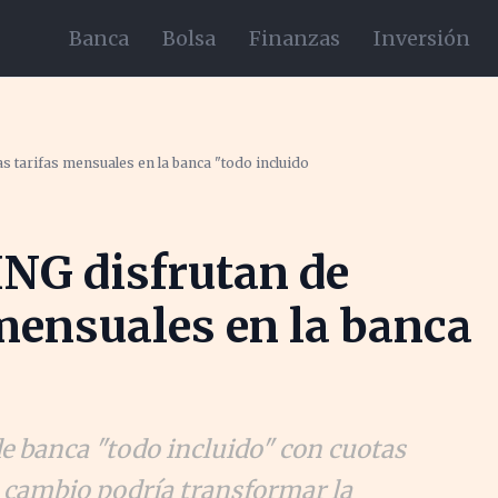
Banca
Bolsa
Finanzas
Inversión
s tarifas mensuales en la banca "todo incluido
 ING disfrutan de
mensuales en la banca
 banca "todo incluido" con cuotas
 cambio podría transformar la