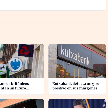
ancos británicos
Kutxabank detecta un giro
ntan un futuro
positivo en sus márgenes
rto ante la presión
de intereses, impactando al
 sus beneficios
sector financiero