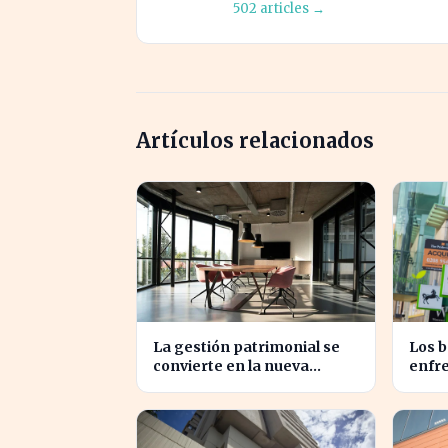
502 articles →
Artículos relacionados
La gestión patrimonial se
Los b
convierte en la nueva
enfre
prioridad de la banca
incie
española
sobre