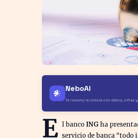
NeboAI
𒀭
Te resumo la noticia con datos, cifras 
E
l banco
ING
ha presentad
servicio de banca “todo i