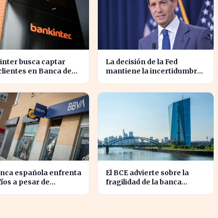
inter busca captar
La decisión de la Fed
lientes en Banca de
mantiene la incertidumbre
esas con nueva
económica para millones de
entación
estadounidenses
anca española enfrenta
El BCE advierte sobre la
íos a pesar de
fragilidad de la banca
tados financieros
europea ante escenarios
ricos
optimistas en crisis