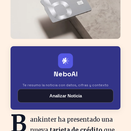
𒀭
NeboAI
Te resumo la noticia con datos, cifras y contexto
Analizar Noticia
B
ankinter ha presentado una
nueva
tarjeta de crédito
que