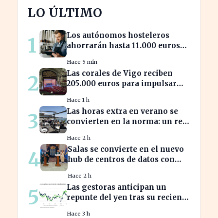
LO ÚLTIMO
Los autónomos hosteleros
1
ahorrarán hasta 11.000 euros
en renovación de maquinaria
Hace 5 min
energética
Las corales de Vigo reciben
2
205.000 euros para impulsar
134 actuaciones culturales
Hace 1 h
Las horas extra en verano se
3
convierten en la norma: un reto
para los trabajadores
Hace 2 h
Salas se convierte en el nuevo
4
hub de centros de datos con
1.226 millones en inversión
Hace 2 h
Las gestoras anticipan un
5
repunte del yen tras su reciente
reactivación
Hace 3 h