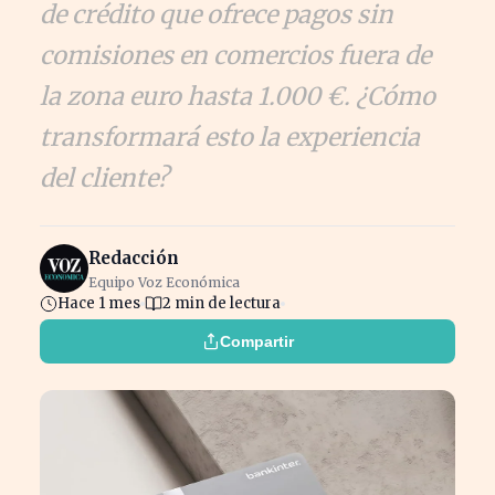
de crédito que ofrece pagos sin
comisiones en comercios fuera de
la zona euro hasta 1.000 €. ¿Cómo
transformará esto la experiencia
del cliente?
Redacción
Equipo Voz Económica
Hace 1 mes
2 min de lectura
Compartir