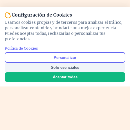
Configuración de Cookies
Usamos cookies propias y de terceros para analizar el tráfico,
personalizar contenido y brindarte una mejor experiencia.
Puedes aceptar todas, rechazarlas o personalizar tus
preferencias.
Política de Cookies
Noticias y análisis de economía, mercados,
Personalizar
inversión y política. Información actualizada
Solo esenciales
para entender lo que mueve tu dinero y tu
país.
Aceptar todas
Nosotros
Cookies
Privacidad
Términos
Política de Contenido