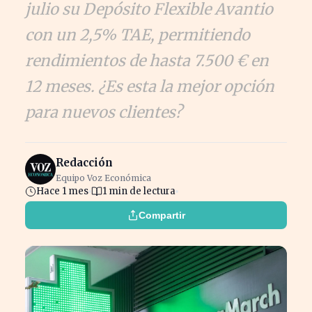
julio su Depósito Flexible Avantio
con un 2,5% TAE, permitiendo
rendimientos de hasta 7.500 € en
12 meses. ¿Es esta la mejor opción
para nuevos clientes?
Redacción
Equipo Voz Económica
Hace 1 mes
1 min de lectura
Compartir