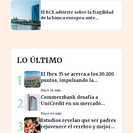
El BCE advierte sobre la fragilidad
de la banca europea ante
escenarios optimistas en crisis
LO ÚLTIMO
El Ibex 35 se acerca a los 20.200
1
puntos, impulsando la
confianza del inversor
Hace 16 min
Commerzbank desafía a
2
UniCredit en un mercado
turbulento tras la ofensiva de
Hace 46 min
inversión
Estudios revelan que ser padres
3
rejuvenece el cerebro y mejora
la salud mental