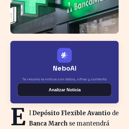
𒀭
NeboAI
Te resumo la noticia con datos, cifras y contexto
Analizar Noticia
E
l
Depósito Flexible Avantio
de
Banca March
se mantendrá