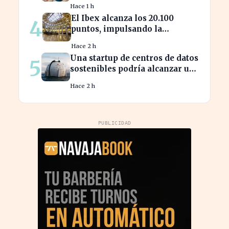
Hace 1 h
El Ibex alcanza los 20.100
4
puntos, impulsando la
confianza en el mercado
Hace 2 h
español
Una startup de centros de datos
5
sostenibles podría alcanzar una
valoración de 2.000 millones
Hace 2 h
PUBLICIDAD