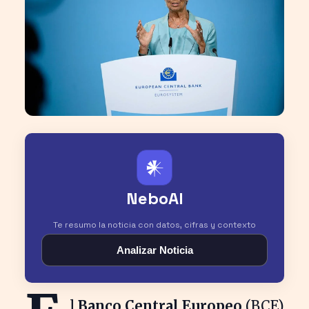
𒀭
NeboAI
Te resumo la noticia con datos, cifras y contexto
Analizar Noticia
l
Banco Central Europeo
(BCE)