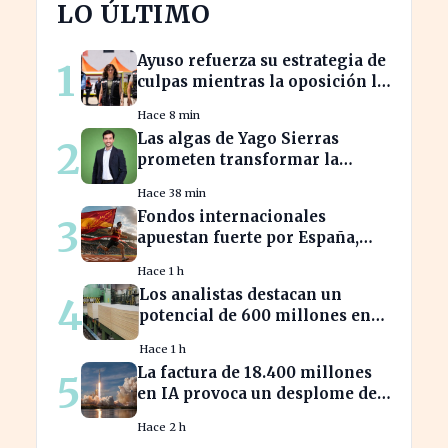
LO ÚLTIMO
Ayuso refuerza su estrategia de
1
culpas mientras la oposición la
critica con fuerza
Hace 8 min
Las algas de Yago Sierras
2
prometen transformar la
contaminación en recursos
Hace 38 min
sostenibles
Fondos internacionales
3
apuestan fuerte por España,
impulsando el IBEX más allá de
Hace 1 h
20.000
Los analistas destacan un
4
potencial de 600 millones en
energías renovables por la
Hace 1 h
celulosa
La factura de 18.400 millones
5
en IA provoca un desplome del
10% en SpaceX
Hace 2 h