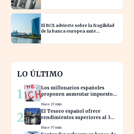
financieros históricos
El BCE advierte sobre la fragilidad
de la banca europea ante
escenarios optimistas en crisis
LO ÚLTIMO
Los millonarios españoles
1
proponen aumentar impuestos
para reducir la desigualdad
Hace 27 min
económica
El Tesoro español ofrece
2
rendimientos superiores al 3%
en sus bonos a largo plazo
Hace 57 min