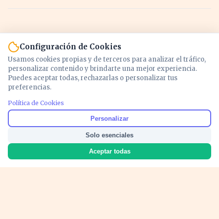
Configuración de Cookies
Usamos cookies propias y de terceros para analizar el tráfico,
personalizar contenido y brindarte una mejor experiencia.
Puedes aceptar todas, rechazarlas o personalizar tus
preferencias.
Política de Cookies
Noticias y análisis de economía, mercados,
Personalizar
inversión y política. Información actualizada
Solo esenciales
para entender lo que mueve tu dinero y tu
país.
Aceptar todas
Nosotros
Cookies
Privacidad
Términos