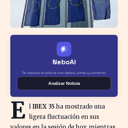
𒀭
NeboAI
Te resumo la noticia con datos, cifras y contexto
Analizar Noticia
E
l
IBEX 35
ha mostrado una
ligera fluctuación en sus
valores en la sesión de hoy, mientras