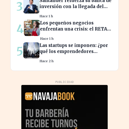
Santander refuerza su banca de
3
inversión con la llegada del
CEO de UBS en Brasil
Hace 1 h
Los pequeños negocios
4
enfrentan una crisis: el RETA
pierde afiliados en julio
Hace 1 h
Las startups se imponen: ¿por
5
qué los emprendedores
tradicionales quedan
Hace 2 h
rezagados?
PUBLICIDAD