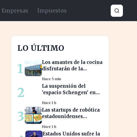
Empresas
Impuestos
LO ÚLTIMO
Los amantes de la cocina
1
disfrutarán de la
freidora retro de Lidl
Hace 5 min
por menos de 40 euros
La suspensión del
2
'espacio Schengen' en
riesgo: ¿cómo afecta a
Hace 1 h
los viajeros en Europa?
Las startups de robótica
3
estadounidenses
recurren a piezas chinas
Hace 1 h
para reducir costes
Estados Unidos sufre la