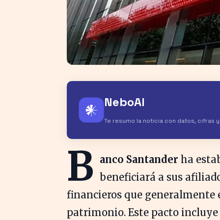
NeboAI
𒀭
Te resumo la noticia con datos, cifras 
B
anco Santander
ha estab
beneficiará a sus afiliad
financieros que generalmente es
patrimonio. Este pacto incluye