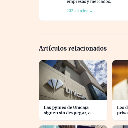
empresas y mercados.
502 articles →
Artículos relacionados
Las pymes de Unicaja
Los d
siguen sin despegar, a
priv
pesar del auge en la banca
antic
empresarial
del 1