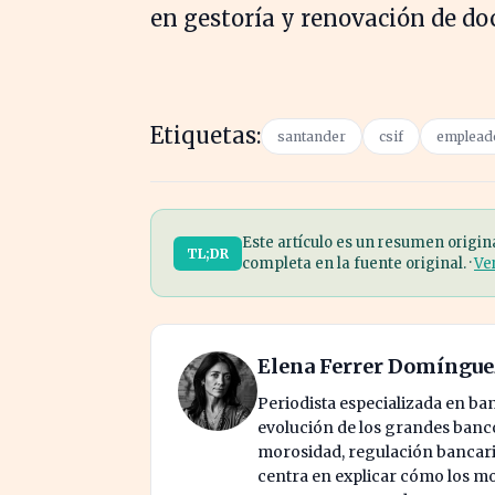
en gestoría y renovación de d
Etiquetas:
santander
csif
empleado
Este artículo es un resumen origin
TL;DR
completa en la fuente original. ·
Ve
Elena Ferrer Domíngue
Periodista especializada en ban
evolución de los grandes bancos
morosidad, regulación bancaria
centra en explicar cómo los mo