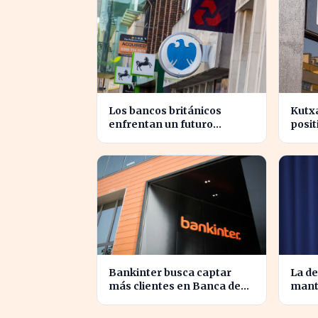
Los bancos británicos
Kutxa
enfrentan un futuro
posi
incierto ante la presión
de in
sobre sus beneficios
secto
Bankinter busca captar
La de
más clientes en Banca de
mant
Empresas con nueva
econ
segmentación
esta