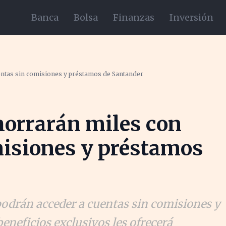
Banca
Bolsa
Finanzas
Inversión
entas sin comisiones y préstamos de Santander
horrarán miles con
misiones y préstamos
odrán acceder a cuentas sin comisiones y
eneficios exclusivos les ofrecerá