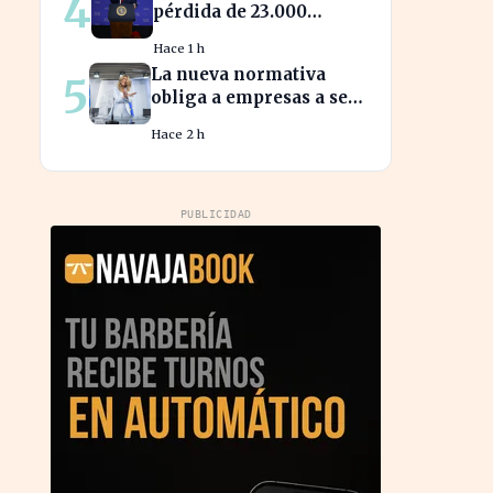
4
pérdida de 23.000
empleos por el impacto
Hace 1 h
de la guerra
La nueva normativa
5
obliga a empresas a ser
transparentes sobre
Hace 2 h
salarios entre
trabajadores en puestos
similares
PUBLICIDAD