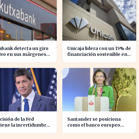
bank detecta un giro
Unicaja lidera con un 15% de
tivo en sus márgenes
financiación sostenible en
tereses, impactando al
el sector privado en 2023
r financiero
cisión de la Fed
Santander se posiciona
iene la incertidumbre
como el banco europeo
ómica para millones de
mejor preparado para crisis
dounidenses
geopolíticas