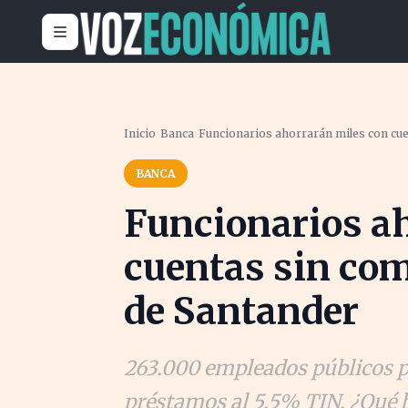
Inicio
›
Banca
›
Funcionarios ahorrarán miles con cu
BANCA
Funcionarios a
cuentas sin co
de Santander
263.000 empleados públicos p
préstamos al 5,5% TIN. ¿Qué b