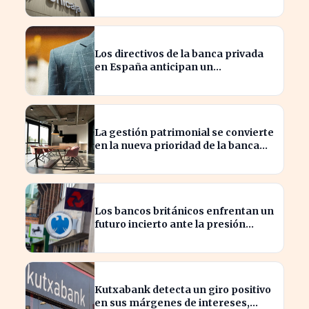
banca empresarial
Los directivos de la banca privada
en España anticipan un
crecimiento del 15% en beneficios
La gestión patrimonial se convierte
en la nueva prioridad de la banca
española
Los bancos británicos enfrentan un
futuro incierto ante la presión
sobre sus beneficios
Kutxabank detecta un giro positivo
en sus márgenes de intereses,