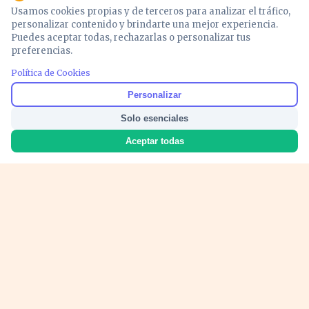
Usamos cookies propias y de terceros para analizar el tráfico,
personalizar contenido y brindarte una mejor experiencia.
Puedes aceptar todas, rechazarlas o personalizar tus
preferencias.
Política de Cookies
Noticias y análisis de economía, mercados,
Personalizar
inversión y política. Información actualizada
Solo esenciales
para entender lo que mueve tu dinero y tu
país.
Aceptar todas
Nosotros
Cookies
Privacidad
Términos
Política de Contenido
© 2026 VOZECONOMICA. Todos los derechos reservados.