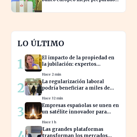
para crisis geopolíticas
LO ÚLTIMO
El impacto de la propiedad en
1
la jubilación: expertos
advierten sobre su relevancia
Hace 2 min
tras los 40
La regularización laboral
2
podría beneficiar a miles de
trabajadores en España este
Hace 32 min
año.
Empresas españolas se unen en
3
un satélite innovador para
monitorear tormentas
Hace 1 h
europeas
Las grandes plataformas
4
transforman los mercados