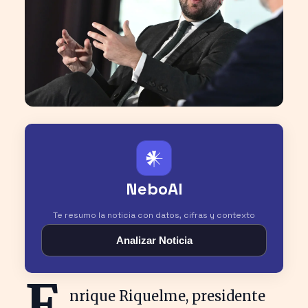
𒀭
NeboAI
Te resumo la noticia con datos, cifras y contexto
Analizar Noticia
E
nrique Riquelme, presidente