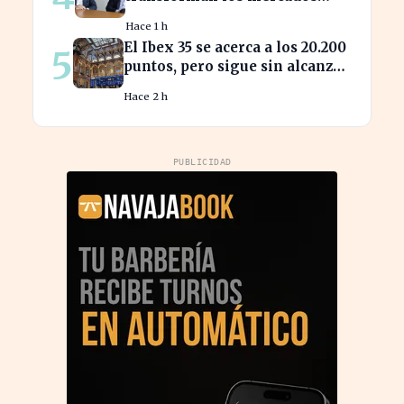
privados y redefinen la
Hace 1 h
competencia
El Ibex 35 se acerca a los 20.200
5
puntos, pero sigue sin alcanzar
máximos históricos
Hace 2 h
PUBLICIDAD