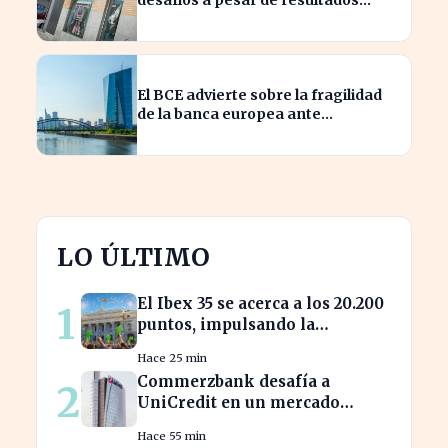
desafíos a pesar de resultados
financieros históricos
El BCE advierte sobre la fragilidad
de la banca europea ante
escenarios optimistas en crisis
LO ÚLTIMO
El Ibex 35 se acerca a los 20.200
1
puntos, impulsando la
confianza del inversor
Hace 25 min
Commerzbank desafía a
2
UniCredit en un mercado
turbulento tras la ofensiva de
Hace 55 min
inversión