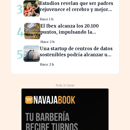
Estudios revelan que ser padres
3
rejuvenece el cerebro y mejora
la salud mental
Hace 1 h
El Ibex alcanza los 20.100
4
puntos, impulsando la
confianza en el mercado
Hace 2 h
español
Una startup de centros de datos
5
sostenibles podría alcanzar una
valoración de 2.000 millones
Hace 2 h
PUBLICIDAD