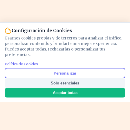
Configuración de Cookies
Usamos cookies propias y de terceros para analizar el tráfico,
personalizar contenido y brindarte una mejor experiencia.
Puedes aceptar todas, rechazarlas o personalizar tus
preferencias.
Política de Cookies
Noticias y análisis de economía, mercados,
Personalizar
inversión y política. Información actualizada
Solo esenciales
para entender lo que mueve tu dinero y tu
país.
Aceptar todas
Nosotros
Cookies
Privacidad
Términos