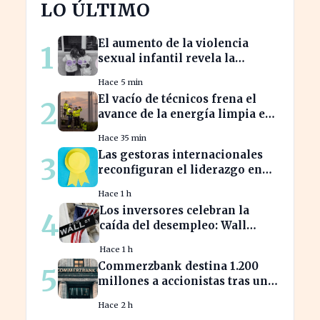
LO ÚLTIMO
El aumento de la violencia
1
sexual infantil revela la
vulnerabilidad del hogar
Hace 5 min
familiar
El vacío de técnicos frena el
2
avance de la energía limpia en
España y su futuro incierto
Hace 35 min
Las gestoras internacionales
3
reconfiguran el liderazgo en
julio: ¿quiénes son los nuevos
Hace 1 h
nombrados?
Los inversores celebran la
4
caída del desempleo: Wall
Street cierra en alza
Hace 1 h
Commerzbank destina 1.200
5
millones a accionistas tras un
salto del 94% en beneficios
Hace 2 h