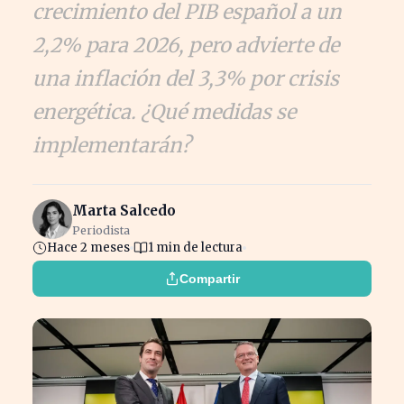
crecimiento del PIB español a un
2,2% para 2026, pero advierte de
una inflación del 3,3% por crisis
energética. ¿Qué medidas se
implementarán?
Marta Salcedo
Periodista
Hace 2 meses
1 min de lectura
Compartir