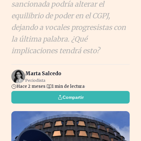
sancionada podría alterar el
equilibrio de poder en el CGPJ,
dejando a vocales progresistas con
la última palabra. ¿Qué
implicaciones tendrá esto?
Marta Salcedo
Periodista
Hace 2 meses
1 min de lectura
Compartir