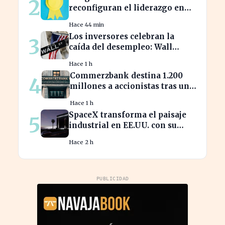
2
reconfiguran el liderazgo en
julio: ¿quiénes son los nuevos
Hace 44 min
nombrados?
Los inversores celebran la
3
caída del desempleo: Wall
Street cierra en alza
Hace 1 h
Commerzbank destina 1.200
4
millones a accionistas tras un
salto del 94% en beneficios
Hace 1 h
SpaceX transforma el paisaje
5
industrial en EE.UU. con su
nueva megaestructura de 24
Hace 2 h
zonas
PUBLICIDAD