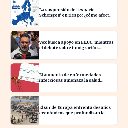
La suspensión del 'espacio
Schengen' en riesgo: ¿cómo afecta
a los viajeros en Europa?
Vox busca apoyo en EE.UU. mientras
el debate sobre inmigración
marroquí se intensifica
El aumento de enfermedades
infecciosas amenaza la salud
pública por el cambio climático
El sur de Europa enfrenta desafíos
económicos que profundizan la
brecha con el norte