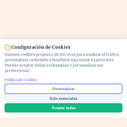
Configuración de Cookies
Usamos cookies propias y de terceros para analizar el tráfico,
personalizar contenido y brindarte una mejor experiencia.
Puedes aceptar todas, rechazarlas o personalizar tus
preferencias.
Política de Cookies
Noticias y análisis de economía, mercados,
Personalizar
inversión y política. Información actualizada
Solo esenciales
para entender lo que mueve tu dinero y tu
país.
Aceptar todas
Nosotros