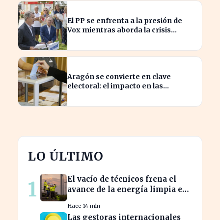
El PP se enfrenta a la presión de
Vox mientras aborda la crisis
migratoria en Ceuta
Aragón se convierte en clave
electoral: el impacto en las
elecciones nacionales
LO ÚLTIMO
El vacío de técnicos frena el
1
avance de la energía limpia en
España y su futuro incierto
Hace 14 min
Las gestoras internacionales