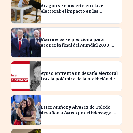
Aragón se convierte en clave
electoral: el impacto en las
elecciones nacionales
Marruecos se posiciona para
acoger la final del Mundial 2030,
según 'The Times
Ayuso enfrenta un desafío electoral
tras la polémica de la maldición de
Malinche
Ester Muñoz y Álvarez de Toledo
desafían a Ayuso por el liderazgo de
la derecha en el PP