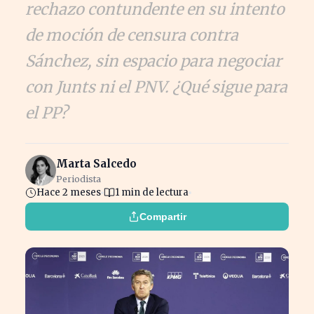
rechazo contundente en su intento
de moción de censura contra
Sánchez, sin espacio para negociar
con Junts ni el PNV. ¿Qué sigue para
el PP?
Marta Salcedo
Periodista
Hace 2 meses
1 min de lectura
Compartir