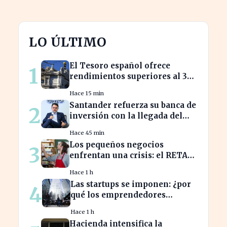
LO ÚLTIMO
El Tesoro español ofrece
1
rendimientos superiores al 3%
en sus bonos a largo plazo
Hace 15 min
Santander refuerza su banca de
2
inversión con la llegada del
CEO de UBS en Brasil
Hace 45 min
Los pequeños negocios
3
enfrentan una crisis: el RETA
pierde afiliados en julio
Hace 1 h
Las startups se imponen: ¿por
4
qué los emprendedores
tradicionales quedan
Hace 1 h
rezagados?
Hacienda intensifica la