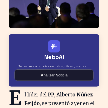
𒀭
NeboAI
Te resumo la noticia con datos, cifras y contexto
Analizar Noticia
E
l líder del
PP
,
Alberto Núñez
Feijóo
, se presentó ayer en el