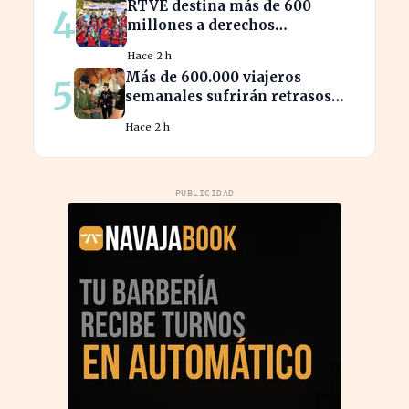
RTVE destina más de 600
4
millones a derechos
deportivos, impactando la
Hace 2 h
programación futura
Más de 600.000 viajeros
5
semanales sufrirán retrasos
por controles entre España e
Hace 2 h
Italia
PUBLICIDAD