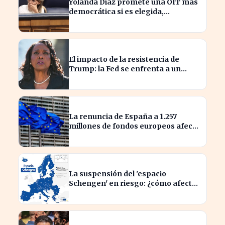
Yolanda Díaz promete una OIT más
democrática si es elegida,
transformando el liderazgo global
El impacto de la resistencia de
Trump: la Fed se enfrenta a un
desafío interno inédito
La renuncia de España a 1.257
millones de fondos europeos afecta
a proyectos clave
La suspensión del 'espacio
Schengen' en riesgo: ¿cómo afecta
a los viajeros en Europa?