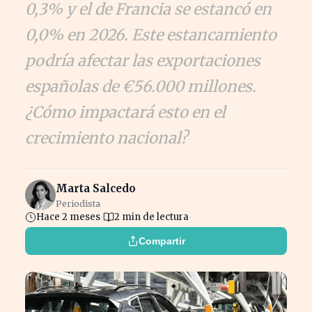
0,3% y el de Francia se estancó en
0,0% en 2026. Este estancamiento
podría afectar las exportaciones
españolas de €56.000 millones.
¿Cómo impactará esto en el
crecimiento nacional?
Marta Salcedo
Periodista
Hace 2 meses
2 min de lectura
Compartir