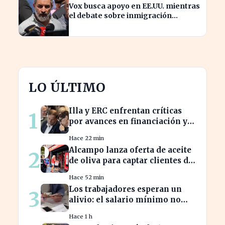
Vox busca apoyo en EE.UU. mientras
el debate sobre inmigración
marroquí se intensifica
LO ÚLTIMO
Illa y ERC enfrentan críticas
1
por avances en financiación y
estancamiento fiscal
Hace 22 min
Alcampo lanza oferta de aceite
2
de oliva para captar clientes de
Carrefour este agosto
Hace 52 min
Los trabajadores esperan un
3
alivio: el salario mínimo no
subirá más en 2023
Hace 1 h