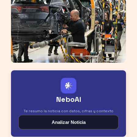
𒀭
NeboAI
Te resumo la noticia con datos, cifras y contexto
Analizar Noticia