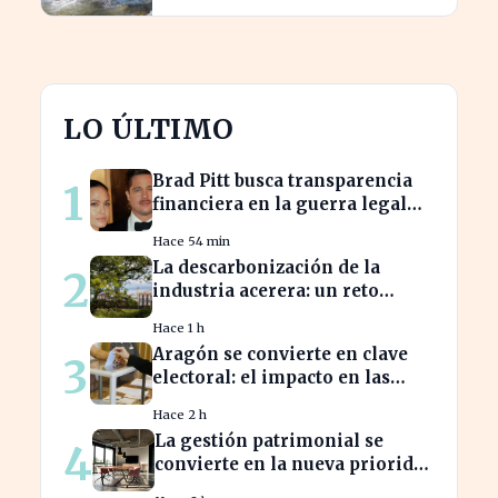
LO ÚLTIMO
Brad Pitt busca transparencia
1
financiera en la guerra legal
con Angelina Jolie
Hace 54 min
La descarbonización de la
2
industria acerera: un reto
ambiental y económico crucial
Hace 1 h
Aragón se convierte en clave
3
electoral: el impacto en las
elecciones nacionales
Hace 2 h
La gestión patrimonial se
4
convierte en la nueva prioridad
de la banca española