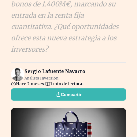
bonos de 1.400M€, marcando su
entrada en la renta fija
cuantitativa. ¿Qué oportunidades
ofrece esta nueva estrategia a los
inversores?
Sergio Lafuente Navarro
Analista Inversión
Hace 2 meses
1 min de lectura
Compartir