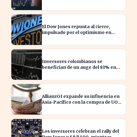
costar caro
El Dow Jones repunta al cierre,
impulsado por el optimismo en
tecnología y aeroespacial
Inversores colombianos se
benefician de un auge del 81% en
acciones en 2026
AllianzGI expande su influencia en
Asia-Pacífico con la compra de UOB
Asset Management
Los inversores celebran el rally del
Dow Jones y S&P 500, mientras