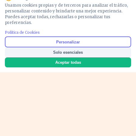
Usamos cookies propias y de terceros para analizar el tráfico,
personalizar contenido y brindarte una mejor experiencia.
Puedes aceptar todas, rechazarlas o personalizar tus
preferencias.
Política de Cookies
Noticias y análisis de economía, mercados,
Personalizar
inversión y política. Información actualizada
Solo esenciales
para entender lo que mueve tu dinero y tu
país.
Aceptar todas
Nosotros
Cookies
Privacidad
Términos
Política de Contenido
© 2026 VOZECONOMICA. Todos los derechos reservados.