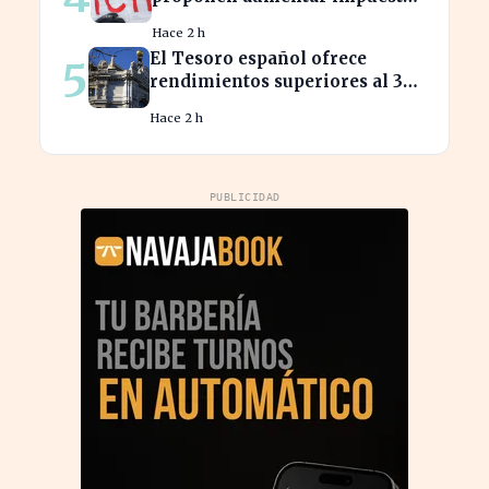
para reducir la desigualdad
Hace 2 h
económica
El Tesoro español ofrece
5
rendimientos superiores al 3%
en sus bonos a largo plazo
Hace 2 h
PUBLICIDAD