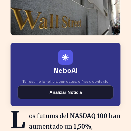
𒀭
NeboAI
Te resumo la noticia con datos, cifras y contexto
Analizar Noticia
L
os futuros del
NASDAQ 100
han
aumentado un
1,50%
,