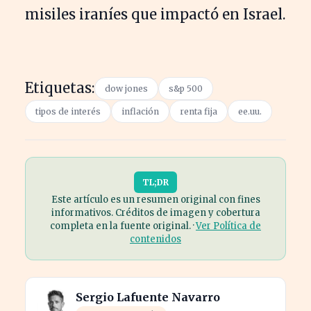
misiles iraníes que impactó en Israel.
Etiquetas:
dow jones
s&p 500
tipos de interés
inflación
renta fija
ee.uu.
TL;DR
Este artículo es un resumen original con fines
informativos. Créditos de imagen y cobertura
completa en la fuente original. ·
Ver Política de
contenidos
Sergio Lafuente Navarro