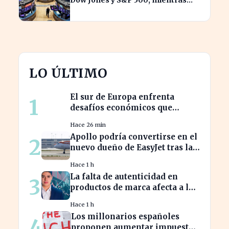
SpaceX enfrenta pérdidas.
LO ÚLTIMO
El sur de Europa enfrenta
1
desafíos económicos que
profundizan la brecha con el
Hace 26 min
norte
Apollo podría convertirse en el
2
nuevo dueño de EasyJet tras la
retirada de Castlelake
Hace 1 h
La falta de autenticidad en
3
productos de marca afecta a los
consumidores en España
Hace 1 h
Los millonarios españoles
4
proponen aumentar impuestos