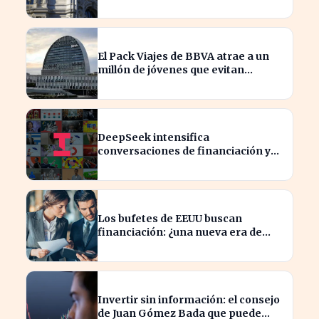
sus bonos a largo plazo
El Pack Viajes de BBVA atrae a un
millón de jóvenes que evitan
comisiones en el extranjero
DeepSeek intensifica
conversaciones de financiación y
prevé aumento de precios en sus
modelos
Los bufetes de EEUU buscan
financiación: ¿una nueva era de
inversión en el sector legal?
Invertir sin información: el consejo
de Juan Gómez Bada que puede