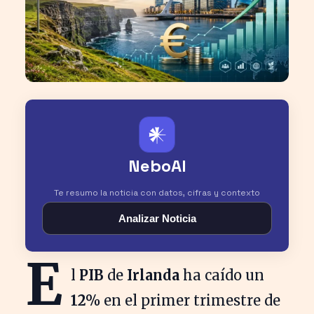
𒀭
NeboAI
Te resumo la noticia con datos, cifras y contexto
Analizar Noticia
E
l
PIB
de
Irlanda
ha caído un
12%
en el primer trimestre de