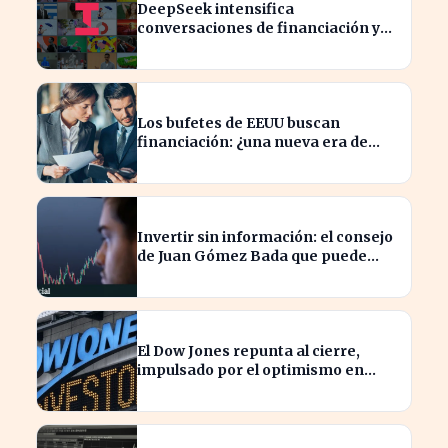
DeepSeek intensifica
conversaciones de financiación y
prevé aumento de precios en sus
modelos
Los bufetes de EEUU buscan
financiación: ¿una nueva era de
inversión en el sector legal?
Invertir sin información: el consejo
de Juan Gómez Bada que puede
costar caro
El Dow Jones repunta al cierre,
impulsado por el optimismo en
tecnología y aeroespacial