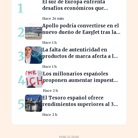
El sur de Europa enfrenta
1
desafíos económicos que
profundizan la brecha con el
Hace 26 min
norte
Apollo podría convertirse en el
2
nuevo dueño de EasyJet tras la
retirada de Castlelake
Hace 1 h
La falta de autenticidad en
3
productos de marca afecta a los
consumidores en España
Hace 1 h
Los millonarios españoles
4
proponen aumentar impuestos
para reducir la desigualdad
Hace 2 h
económica
El Tesoro español ofrece
5
rendimientos superiores al 3%
en sus bonos a largo plazo
Hace 2 h
PUBLICIDAD