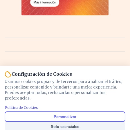
Configuración de Cookies
Usamos cookies propias y de terceros para analizar el tráfico,
personalizar contenido y brindarte una mejor experiencia.
Puedes aceptar todas, rechazarlas o personalizar tus
preferencias.
Política de Cookies
Noticias y análisis de economía, mercados,
Personalizar
inversión y política. Información actualizada
Solo esenciales
para entender lo que mueve tu dinero y tu