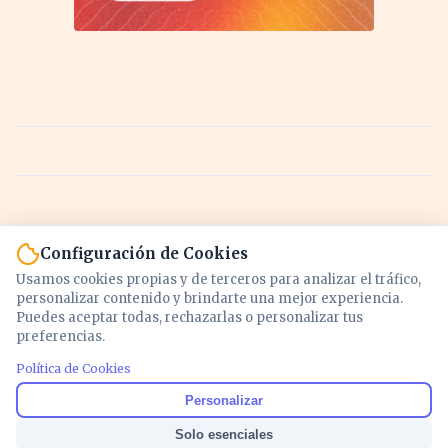
Configuración de Cookies
Usamos cookies propias y de terceros para analizar el tráfico,
personalizar contenido y brindarte una mejor experiencia.
Puedes aceptar todas, rechazarlas o personalizar tus
preferencias.
Política de Cookies
Noticias y análisis de economía, mercados,
Personalizar
inversión y política. Información actualizada
Solo esenciales
para entender lo que mueve tu dinero y tu