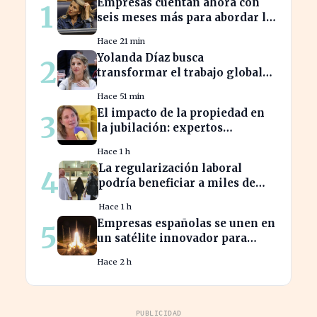
Empresas cuentan ahora con
1
seis meses más para abordar la
brecha salarial sin
Hace 21 min
restricciones de
Yolanda Díaz busca
2
confidencialidad
transformar el trabajo global
con su propuesta de derechos
Hace 51 min
laborales
El impacto de la propiedad en
3
la jubilación: expertos
advierten sobre su relevancia
Hace 1 h
tras los 40
La regularización laboral
4
podría beneficiar a miles de
trabajadores en España este
Hace 1 h
año.
Empresas españolas se unen en
5
un satélite innovador para
monitorear tormentas
Hace 2 h
europeas
PUBLICIDAD