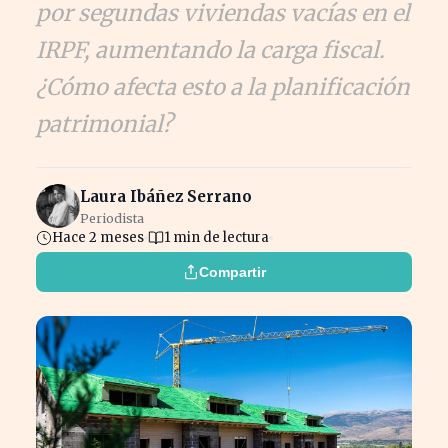
por segundas viviendas vacías en el
IRPF, aumentando la carga fiscal.
¿Cómo afecta esto a la planificación
patrimonial?
Laura Ibáñez Serrano
Periodista
Hace 2 meses
1 min de lectura
Compartir