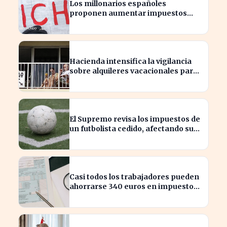
Los millonarios españoles
proponen aumentar impuestos
para reducir la desigualdad
económica
Hacienda intensifica la vigilancia
sobre alquileres vacacionales para
combatir el fraude
El Supremo revisa los impuestos de
un futbolista cedido, afectando su
patrimonio en España
Casi todos los trabajadores pueden
ahorrarse 340 euros en impuestos,
según asesores fiscales