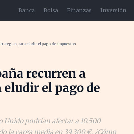
Banca
Bolsa
Finanzas
Inversión
trategias para eludir el pago de impuestos
paña recurren a
 eludir el pago de
o Unido podrían afectar a 10.500
o la carga media en 39.300 €. ¿Cómo