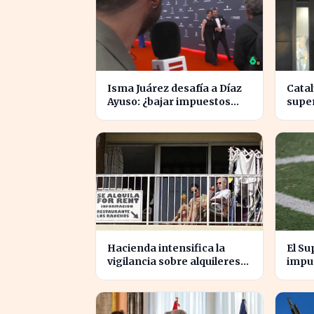
Isma Juárez desafía a Díaz
Cata
Ayuso: ¿bajar impuestos
super
para acceder a la F1?
su re
Gobi
Hacienda intensifica la
El Su
vigilancia sobre alquileres
impue
vacacionales para combatir
cedid
el fraude
patr