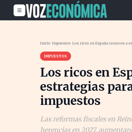
Inicio
›
Impuestos
›
Los ricos en España recurren a es
IMPUESTOS
Los ricos en Es
estrategias para
impuestos
Las reformas fiscales en Rein
herencias en 2027, aumentand