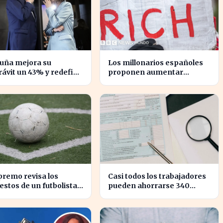
luña mejora su
Los millonarios españoles
ávit un 43% y redefine
proponen aumentar
lación financiera con el
impuestos para reducir la
erno
desigualdad económica
premo revisa los
Casi todos los trabajadores
stos de un futbolista
pueden ahorrarse 340
o, afectando su
euros en impuestos, según
imonio en España
asesores fiscales