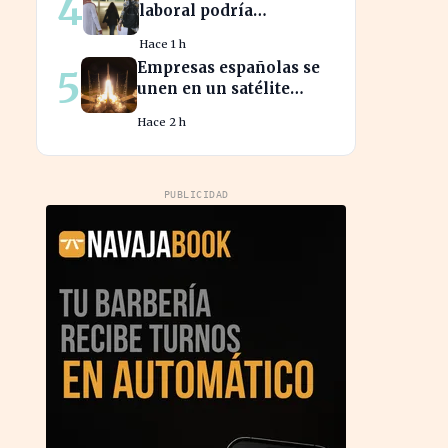
4
laboral podría
beneficiar a miles de
Hace 1 h
trabajadores en España
Empresas españolas se
5
este año.
unen en un satélite
innovador para
Hace 2 h
monitorear tormentas
europeas
PUBLICIDAD