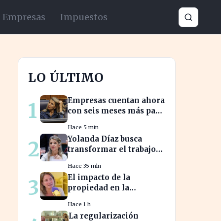
Empresas
Impuestos
LO ÚLTIMO
Empresas cuentan ahora
1
con seis meses más para
abordar la brecha
Hace 5 min
salarial sin
Yolanda Díaz busca
2
restricciones de
transformar el trabajo
confidencialidad
global con su propuesta
Hace 35 min
de derechos laborales
El impacto de la
3
propiedad en la
jubilación: expertos
Hace 1 h
advierten sobre su
La regularización
relevancia tras los 40