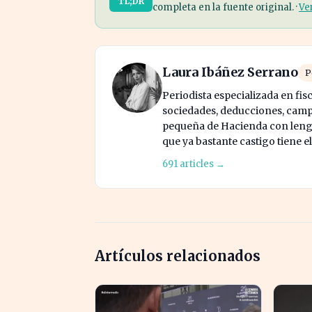
TL;DR
completa en la fuente original. ·
Ve
Laura Ibáñez Serrano
P
Periodista especializada en fis
sociedades, deducciones, campa
pequeña de Hacienda con lengua
que ya bastante castigo tiene e
691 articles →
Artículos relacionados