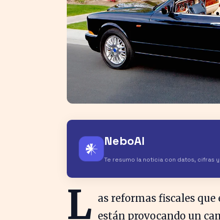
NeboAI
𒀭
Te resumo la noticia con datos, cifras 
L
as reformas fiscales que
están provocando un cam