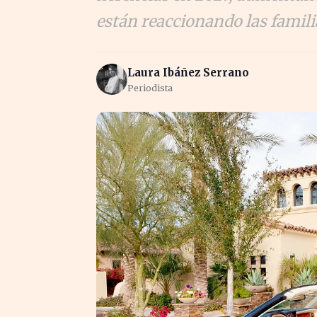
están reaccionando las famil
Laura Ibáñez Serrano
Periodista