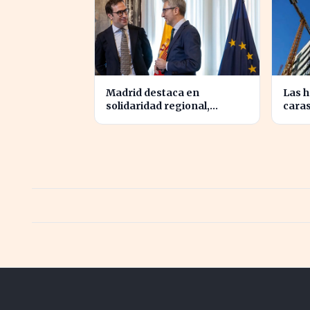
Madrid destaca en
Las h
solidaridad regional,
caras
aportando casi cuatro veces
notar
más que Cataluña
Clem