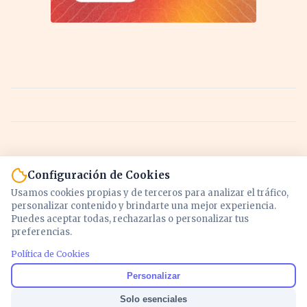
Configuración de Cookies
Usamos cookies propias y de terceros para analizar el tráfico,
personalizar contenido y brindarte una mejor experiencia.
Puedes aceptar todas, rechazarlas o personalizar tus
preferencias.
Política de Cookies
Noticias y análisis de economía, mercados,
Personalizar
inversión y política. Información actualizada
Solo esenciales
para entender lo que mueve tu dinero y tu