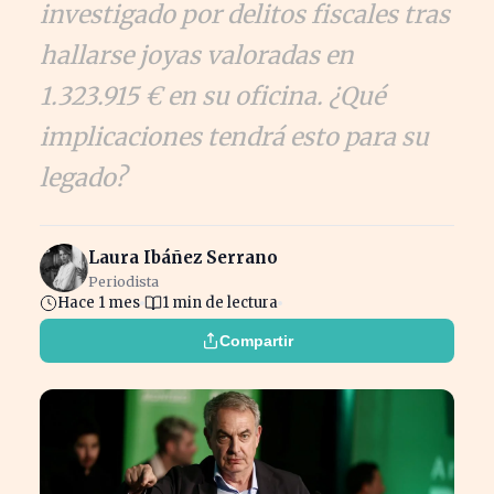
investigado por delitos fiscales tras
hallarse joyas valoradas en
1.323.915 € en su oficina. ¿Qué
implicaciones tendrá esto para su
legado?
Laura Ibáñez Serrano
Periodista
Hace 1 mes
1 min de lectura
Compartir