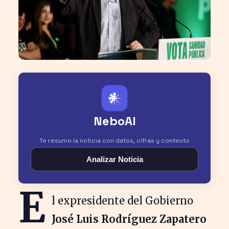
𒀭
NeboAI
Te resumo la noticia con datos, cifras y contexto
Analizar Noticia
E
l expresidente del Gobierno
José Luis Rodríguez Zapatero