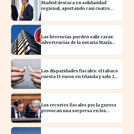
Madrid destaca en solidaridad
regional, aportando casi cuatro
veces más que Cataluña
Las herencias pueden salir caras:
advertencias de la notaria María
Cristina Clemente
Las disparidades fiscales: el tabaco
cuesta 11 euros en Irlanda y solo 2
en Bulgaria
Los recortes fiscales por la guerra
provocan una sorpresa en los
ingresos fiscales de 2026