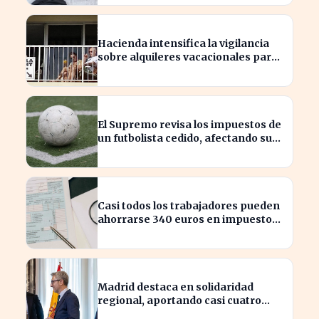
económica
Hacienda intensifica la vigilancia
sobre alquileres vacacionales para
combatir el fraude
El Supremo revisa los impuestos de
un futbolista cedido, afectando su
patrimonio en España
Casi todos los trabajadores pueden
ahorrarse 340 euros en impuestos,
según asesores fiscales
Madrid destaca en solidaridad
regional, aportando casi cuatro
veces más que Cataluña