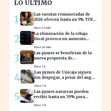
LO ÚLTIMO
Las cuentas remuneradas de
1
2026 ofrecen hasta un 5% TIN:
¿estás aprovechando tu dinero?
Hace 12 min
La eliminación de la rebaja
2
fiscal provoca un aumento
récord en los precios de
Hace 42 min
carburante este verano
Las pymes se benefician de la
3
nueva propuesta de
transparencia salarial de Díaz
Hace 1 h
Las pymes de Unicaja siguen
4
sin despegar, a pesar del auge
en la banca empresarial
Hace 1 h
Las pymes navarras pueden
5
recibir hasta un 70% para
innovar en sus productos y
Hace 2 h
procesos