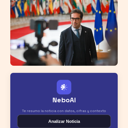
𒀭
NeboAI
Te resumo la noticia con datos, cifras y contexto
Analizar Noticia