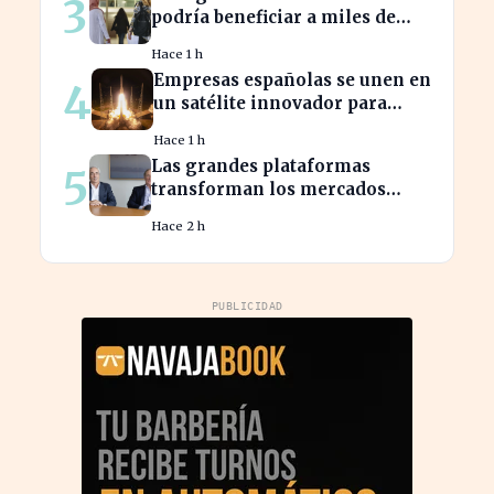
3
podría beneficiar a miles de
trabajadores en España este
Hace 1 h
año.
Empresas españolas se unen en
4
un satélite innovador para
monitorear tormentas
Hace 1 h
europeas
Las grandes plataformas
5
transforman los mercados
privados y redefinen la
Hace 2 h
competencia
PUBLICIDAD