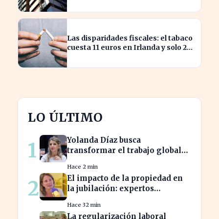
Cristina Clemente
Las disparidades fiscales: el tabaco
cuesta 11 euros en Irlanda y solo 2
en Bulgaria
LO ÚLTIMO
Yolanda Díaz busca
1
transformar el trabajo global
con su propuesta de derechos
Hace 2 min
laborales
El impacto de la propiedad en
2
la jubilación: expertos
advierten sobre su relevancia
Hace 32 min
tras los 40
La regularización laboral