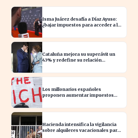
Isma Juárez desafía a Díaz Ayuso:
¿bajar impuestos para acceder a la
F1?
Cataluña mejora su superávit un
43% y redefine su relación
financiera con el Gobierno
Los millonarios españoles
proponen aumentar impuestos
para reducir la desigualdad
económica
Hacienda intensifica la vigilancia
sobre alquileres vacacionales para
combatir el fraude