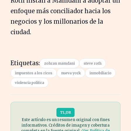
Roth instan a Mamdani a adoptar un
enfoque más conciliador hacia los
negocios y los millonarios de la
ciudad.
Etiquetas:
zohran mamdani
steve roth
impuestos a los ricos
nueva york
inmobiliario
violencia política
TL;DR
Este artículo es un resumen original con fines
informativos. Créditos de imagen y cobertura
completa en la fuente original. ·
Ver Política de