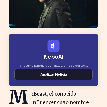
𒀭
NeboAI
Te resumo la noticia con datos, cifras y contexto
Analizar Noticia
M
rBeast
, el conocido
influencer cuyo nombre