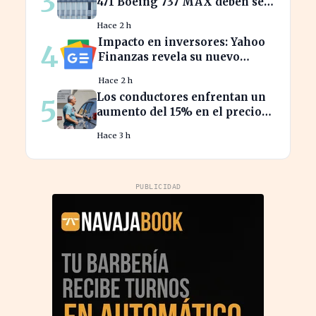
3
471 Boeing 737 MAX deben ser
inspeccionados urgentemente
Hace 2 h
Impacto en inversores: Yahoo
4
Finanzas revela su nuevo
calendario de divisiones de
Hace 2 h
acciones
Los conductores enfrentan un
5
aumento del 15% en el precio
de la gasolina desde marzo
Hace 3 h
PUBLICIDAD