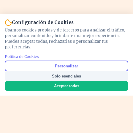
Configuración de Cookies
Usamos cookies propias y de terceros para analizar el tráfico,
personalizar contenido y brindarte una mejor experiencia.
Puedes aceptar todas, rechazarlas o personalizar tus
preferencias.
Política de Cookies
Noticias y análisis de economía, mercados,
Personalizar
inversión y política. Información actualizada
Solo esenciales
para entender lo que mueve tu dinero y tu
país.
Aceptar todas
Nosotros
Cookies
Privacidad
Términos
Política de Contenido