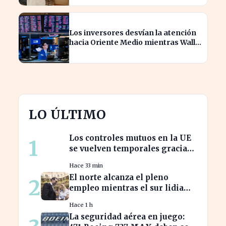
Los inversores desvían la atención
hacia Oriente Medio mientras Wall
Street se desploma
LO ÚLTIMO
Los controles mutuos en la UE
1
se vuelven temporales gracias
a España e Italia
Hace 33 min
El norte alcanza el pleno
2
empleo mientras el sur lidia
con tasas de paro alarmantes
Hace 1 h
La seguridad aérea en juego: