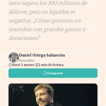
neto supera los 100 millones de
dólares, pero su liquidez es
negativa. ¿Cómo gestiona un
youtuber con grandes gastos y
donaciones?
Daniel Ortega Salmerón
Periodista
Hace 2 meses
1 min de lectura
Compartir