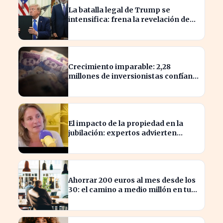
La batalla legal de Trump se
intensifica: frena la revelación de
sus finanzas
Crecimiento imparable: 2,28
millones de inversionistas confían
en fondos fiduciarios de $123,7
billones
El impacto de la propiedad en la
jubilación: expertos advierten
sobre su relevancia tras los 40
Ahorrar 200 euros al mes desde los
30: el camino a medio millón en tu
jubilación