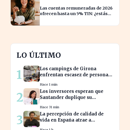
Las cuentas remuneradas de 2026
ofrecen hasta un 5% TIN: ¿estás
aprovechando tu dinero?
LO ÚLTIMO
Los campings de Girona
1
enfrentan escasez de personal
y miran a Latinoamérica para
Hace 1 min
cubrirla
Los inversores esperan que
2
Santander duplique su
dividendo en dos años, según
Hace 31 min
GVC Gaesco
La percepción de calidad de
3
vida en España atrae a
franceses, a pesar de impuestos
Hace 1 h