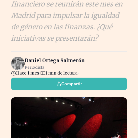
financiero se reunirán este mes en
Madrid para impulsar la igualdad
de género en las finanzas. ¿Qué
iniciativas se presentarán?
Daniel Ortega Salmerón
Periodista
Hace 1 mes
1 min de lectura
Compartir