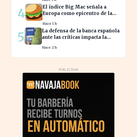
más altos
El índice Big Mac señala a
4
Europa como epicentro de la
guerra de la carne monetaria
Hace 1 h
La defensa de la banca española
5
ante las críticas impacta la
confianza del consumidor
Hace 2 h
hipotecario
PUBLICIDAD