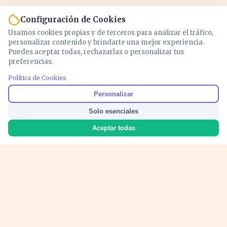
Configuración de Cookies
Usamos cookies propias y de terceros para analizar el tráfico,
personalizar contenido y brindarte una mejor experiencia.
Puedes aceptar todas, rechazarlas o personalizar tus
preferencias.
Política de Cookies
Noticias y análisis de economía, mercados,
Personalizar
inversión y política. Información actualizada
Solo esenciales
para entender lo que mueve tu dinero y tu
país.
Aceptar todas
Nosotros
Cookies
Privacidad
Términos
Política de Contenido