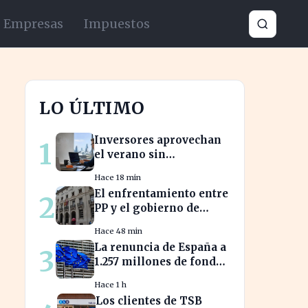
Empresas
Impuestos
LO ÚLTIMO
Inversores aprovechan
1
el verano sin
comisiones en
Hace 18 min
Bankinter: ahorros
El enfrentamiento entre
2
significativos en bolsa
PP y el gobierno de
internacional
Xàtiva afecta la gestión
Hace 48 min
fiscal local
La renuncia de España a
3
1.257 millones de fondos
europeos afecta a
Hace 1 h
proyectos clave
Los clientes de TSB