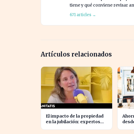
tiene y qué conviene revisar an
671 articles →
Artículos relacionados
El impacto de la propiedad
Ahorr
en la jubilación: expertos
desde
advierten sobre su
medio
relevancia tras los 40
jubil