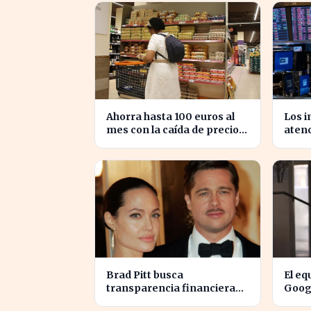
Ahorra hasta 100 euros al
Los i
mes con la caída de precios
atenc
en alimentos esenciales
Medio
se d
Brad Pitt busca
El eq
transparencia financiera
Googl
en la guerra legal con
para 