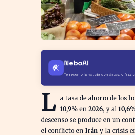
NeboAI
𒀭
Te resumo la noticia con datos, cifras 
L
a tasa de ahorro de los 
10,9%
en
2026
, y al
10,6
descenso se produce en un con
el conflicto en
Irán
y la crisis 