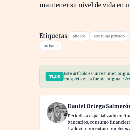
mantener su nivel de vida en u
Etiquetas:
ahorro
consumo privado
turismo
Este artículo es un resumen origin
TL;DR
completa en la fuente original. ·
Ve
Daniel Ortega Salmeró
Periodista especializado en fi
bancarios, consumo financiero 
traducir conceptos complejos a 