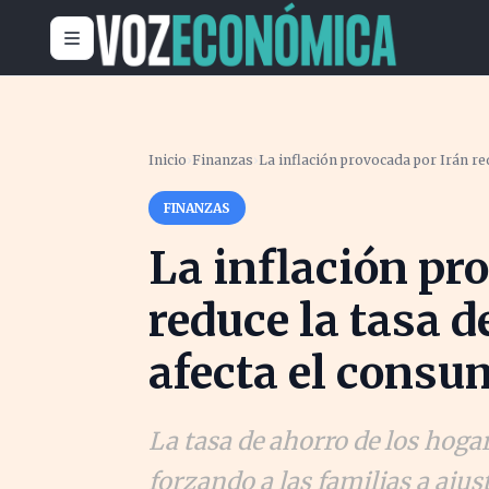
Inicio
›
Finanzas
›
La inflación provocada por Irán re
FINANZAS
La inflación pr
reduce la tasa d
afecta el consu
La tasa de ahorro de los hoga
forzando a las familias a aju