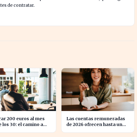
tes de contratar.
ar 200 euros al mes
Las cuentas remuneradas
 los 30: el camino a
de 2026 ofrecen hasta un
 millón en tu
5% TIN: ¿estás
ación
aprovechando tu dinero?