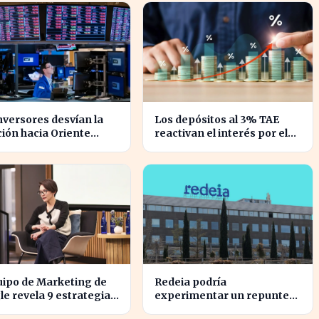
nversores desvían la
Los depósitos al 3% TAE
ión hacia Oriente
reactivan el interés por el
 mientras Wall Street
ahorro en España
esploma
uipo de Marketing de
Redeia podría
e revela 9 estrategias
experimentar un repunte
alinear objetivos con
en bolsa si se activan estos