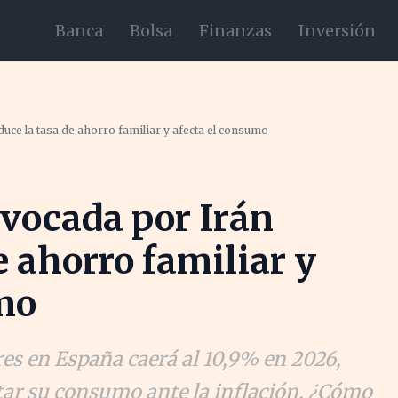
Banca
Bolsa
Finanzas
Inversión
duce la tasa de ahorro familiar y afecta el consumo
ovocada por Irán
e ahorro familiar y
mo
res en España caerá al 10,9% en 2026,
star su consumo ante la inflación. ¿Cómo