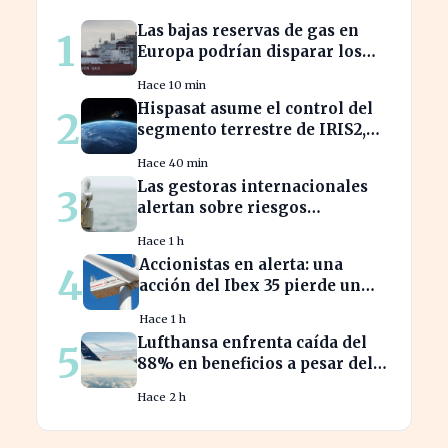
Las bajas reservas de gas en
1
Europa podrían disparar los
precios este otoño
Hace 10 min
Hispasat asume el control del
2
segmento terrestre de IRIS2,
clave en la conectividad
Hace 40 min
europea
Las gestoras internacionales
3
alertan sobre riesgos
económicos en 2026 para
Hace 1 h
inversores.
Accionistas en alerta: una
4
acción del Ibex 35 pierde un
25% desde su pico máximo
Hace 1 h
Lufthansa enfrenta caída del
5
88% en beneficios a pesar del
aumento de pasajeros
Hace 2 h