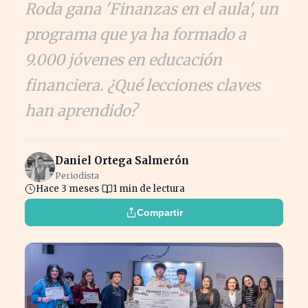
Roda gana 'Finanzas en el aula', un
programa que ya ha formado a
9.000 jóvenes en educación
financiera. ¿Qué lecciones claves
han aprendido?
Daniel Ortega Salmerón
Periodista
Hace 3 meses
1 min de lectura
Compartir